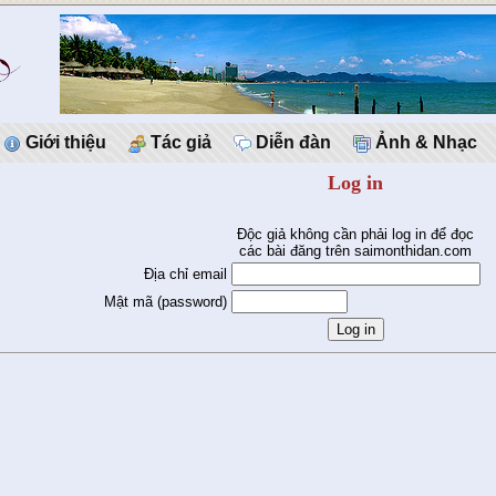
Giới thiệu
Tác giả
Diễn đàn
Ảnh & Nhạc
Log in
Độc giả không cần phải log in để đọc
các bài đăng trên saimonthidan.com
Địa chỉ email
Mật mã (password)