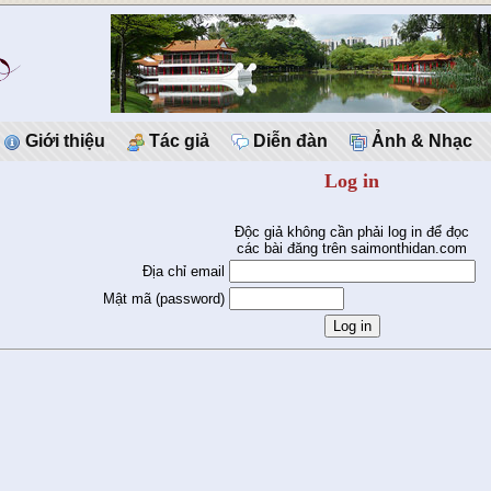
Giới thiệu
Tác giả
Diễn đàn
Ảnh & Nhạc
Log in
Độc giả không cần phải log in để đọc
các bài đăng trên saimonthidan.com
Địa chỉ email
Mật mã (password)