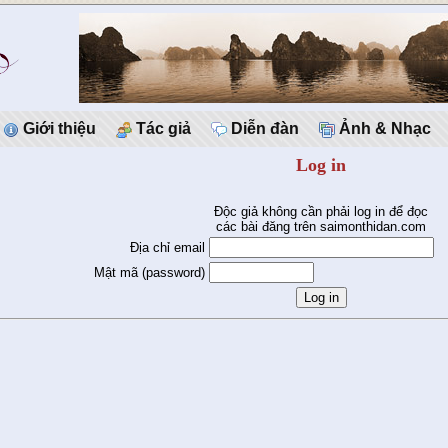
Giới thiệu
Tác giả
Diễn đàn
Ảnh & Nhạc
Log in
Độc giả không cần phải log in để đọc
các bài đăng trên saimonthidan.com
Địa chỉ email
Mật mã (password)