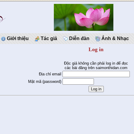
Giới thiệu
Tác giả
Diễn đàn
Ảnh & Nhạc
Log in
Độc giả không cần phải log in để đọc
các bài đăng trên saimonthidan.com
Địa chỉ email
Mật mã (password)