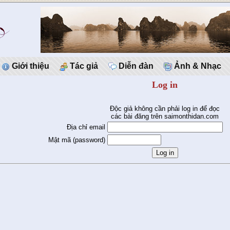
Giới thiệu
Tác giả
Diễn đàn
Ảnh & Nhạc
Log in
Độc giả không cần phải log in để đọc
các bài đăng trên saimonthidan.com
Địa chỉ email
Mật mã (password)