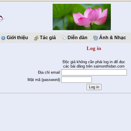
Giới thiệu
Tác giả
Diễn đàn
Ảnh & Nhạc
Log in
Độc giả không cần phải log in để đọc
các bài đăng trên saimonthidan.com
Địa chỉ email
Mật mã (password)