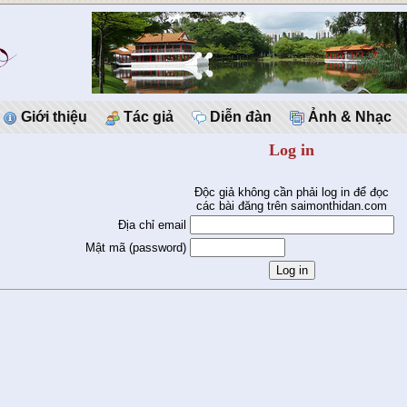
Giới thiệu
Tác giả
Diễn đàn
Ảnh & Nhạc
Log in
Độc giả không cần phải log in để đọc
các bài đăng trên saimonthidan.com
Địa chỉ email
Mật mã (password)