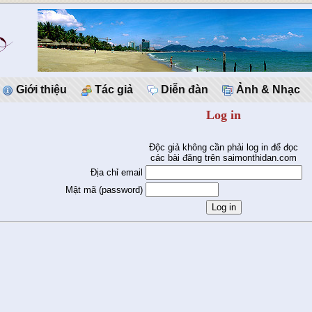
Giới thiệu
Tác giả
Diễn đàn
Ảnh & Nhạc
Log in
Độc giả không cần phải log in để đọc
các bài đăng trên saimonthidan.com
Địa chỉ email
Mật mã (password)