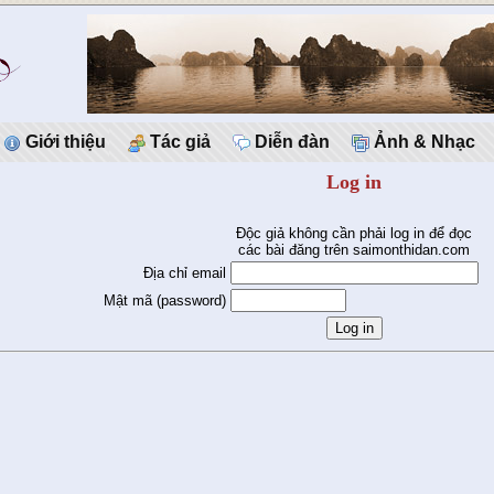
Giới thiệu
Tác giả
Diễn đàn
Ảnh & Nhạc
Log in
Độc giả không cần phải log in để đọc
các bài đăng trên saimonthidan.com
Địa chỉ email
Mật mã (password)