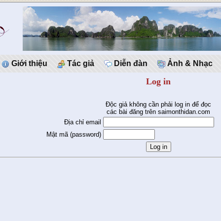
Giới thiệu
Tác giả
Diễn đàn
Ảnh & Nhạc
Log in
Độc giả không cần phải log in để đọc
các bài đăng trên saimonthidan.com
Địa chỉ email
Mật mã (password)