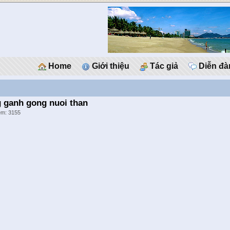
Home
Giới thiệu
Tác giả
Diễn đà
g ganh gong nuoi than
xem: 3155