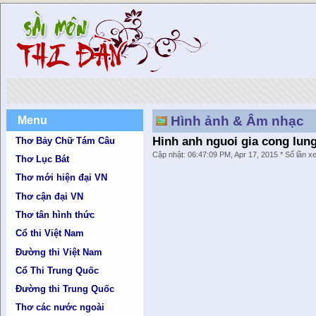
Hình ảnh & Âm nhạc
Menu
Hinh anh nguoi gia cong lun
Thơ Bảy Chữ Tám Câu
Cập nhật: 06:47:09 PM, Apr 17, 2015 * Số lần 
Thơ Lục Bát
Thơ mới hiện đại VN
Thơ cận đại VN
Thơ tân hình thức
Cổ thi Việt Nam
Đường thi Việt Nam
Cổ Thi Trung Quốc
Đường thi Trung Quốc
Thơ các nước ngoài