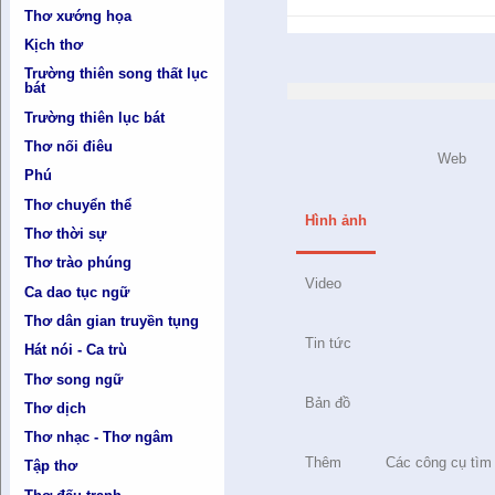
Thơ xướng họa
Kịch thơ
Trường thiên song thất lục
bát
Trường thiên lục bát
Thơ nối điêu
Web
Phú
Thơ chuyển thể
Hình ảnh
Thơ thời sự
Thơ trào phúng
Video
Ca dao tục ngữ
Thơ dân gian truyền tụng
Tin tức
Hát nói - Ca trù
Thơ song ngữ
Bản đồ
Thơ dịch
Thơ nhạc - Thơ ngâm
Thêm
Các công cụ tìm
Tập thơ