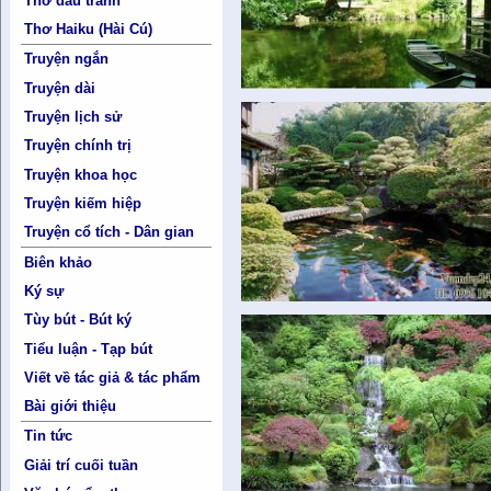
Thơ đấu tranh
Thơ Haiku (Hài Cú)
Truyện ngắn
Truyện dài
Truyện lịch sử
Truyện chính trị
Truyện khoa học
Truyện kiếm hiệp
Truyện cổ tích - Dân gian
Biên khảo
Ký sự
Tùy bút - Bút ký
Tiểu luận - Tạp bút
Viết về tác giả & tác phẩm
Bài giới thiệu
Tin tức
Giải trí cuối tuần