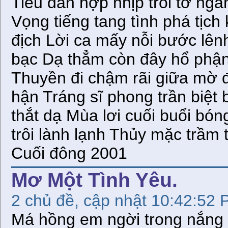
Tiêu đàn hợp nhịp trỗi tơ ng
Vọng tiếng tang tình phá tịch
địch Lời ca mấy nỗi bước lê
bạc Dạ thẳm còn đây hổ phận
Thuyền đi chậm rãi giữa mờ
hận Tráng sĩ phong trần biệt
thắt dạ Mùa lơi cuối buổi bó
trôi lành lạnh Thủy 
Cuối đông 2001
Mơ Một Tình Yêu.
2 chủ đề, cập nhật 10:42:52 
Má hồng em ngời trong nắng 