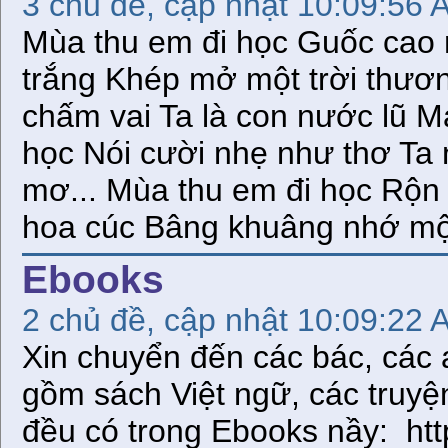
3 chủ đề, cập nhật 10:09:56 
Mùa thu em đi học Guốc cao 
trắng Khép mở một trời thươ
chấm vai Ta là con nước lũ M
học Nói cười nhẹ như thơ Ta
mơ... Mùa thu em đi học Rộn 
hoa cúc Bâng khuâng nhớ mộ
Ebooks
2 chủ đề, cập nhật 10:09:22 
Xin chuyển đến các bác, các a
gồm sách Việt ngữ, các truy
đều có trong Ebooks nầy: htt