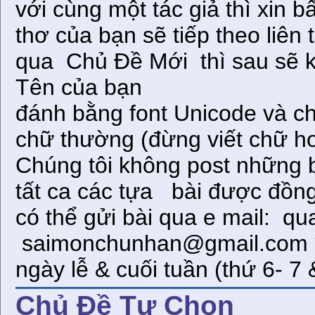
với cùng một tác giả thì xin 
thơ của bạn sẽ tiếp theo liên
qua Chủ Đề Mới thì sau sẽ kh
Tên của bạn Thể lệ đ
đánh bằng font Unicode và ch
chữ thường (đừng viết chữ h
Chúng tôi không post những b
tất ca các tựa bài được đồng
có thể gửi bài qua e mail: 
saimonchunhan@gmail.com * 
ngày lễ & cuối tuần (thứ 6- 
Chủ Ðề Tự Chọn