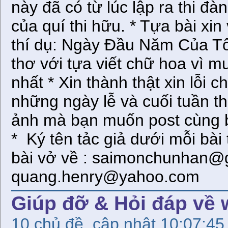
này đã có từ lúc lập ra thi đ
của quí thi hữu. * Tựa bài xi
thí dụ: Ngày Đầu Năm Của Tô
thơ với tựa viết chữ hoa vì m
nhất * Xin thành thật xin lỗi 
những ngày lễ và cuối tuần t
ảnh mà bạn muốn post cùng bà
* Ký tên tảc giả dưới mỗi bài
bài vở về : saimonchunhan@
quang.henry@yahoo.com
Giúp đỡ & Hỏi đáp về
10 chủ đề, cập nhật 10:07:45