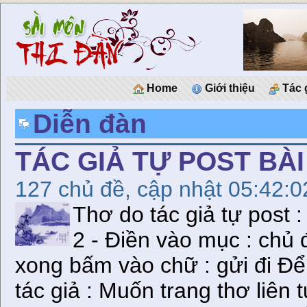
Home
Giới thiệu
Tác 
Diễn đàn
TÁC GIẢ TỰ POST BÀ
127 chủ đề, cập nhật 05:42:
Thơ do tác giả tự post 
2 - Ðiền vào mục : chủ 
xong bấm vào chữ : gửi đi Để
tác giả : Muốn trang thơ liên 