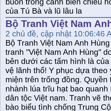
buồn trông cảnh biển chiều 
của Tú Bà và lũ lâu la
Bộ Tranh Việt Nam An
2 chủ đề, cập nhật 10:06:46 
Bộ Tranh Việt Nam Anh Hùng Xin giới thiệu đến bạn đọc bộ tranh "Việt Nam Anh Hùng" do Viet Toon thực hiện. Lời chú thích bên dưới các tấm hình là của tác giả.BBT WebVT Mẹ Âu Cơ bảo vệ lãnh thổ! Y phục dựa theo y phục đồng bào miền núi và vương miện trên trống đồng. Quyền trượng có hoa sen làm đài nâng 2 nhành lúa trĩu hạt bao quanh bản đồ Việt nam – tượng trưng cho dân tộc Việt nam. Tranh vẽ theo lối fantasy và vẽ nhân dịp đồng bào biểu tình chống Trung Cộng tại Sài gòn và Hà nội tháng 5, và 6, 2011 Cha Lạc Long Quân bảo vệ lãnh hải! Tranh vẽ theo lối fantasy và vẽ nhân dịp đồng bào biểu tình chống Trung Cộng tại Sài gòn và Hà nội tháng 5, và 6, 2011. Cha Lạc Long Quân cầm giáo loại săn cá của ngư dân. Bán thân là rồng. Hai anh em dũng tướng nhà Lê là Đinh Lễ – Đinh Liệt. Tranh vẽ theo lối truyện tranh tân thời với hai con hổ tượng trương cho hai mãnh hổ tướng Đinh Lễ, Đinh Liệt. An Dương Vương Thục Phán chém yêu tinh gà trắng xây thành Cổ Loa với sự trợ giúp của thần Kim Qui. Gà trắng có lúc là biểu tượng của Tàu. Tranh vẽ theo lối fantasy art. Y phục của An Dương Vương phỏng tác theo hình ghi khắc trên trống đồng. Bùi Thị Xuân tại pháp trường. Tranh ghi nhận lại phút oanh liệt của bà. Nhưng thể hiện theo lối fantasy art và luật phối cảnh của truyện tranh hiện đại với hàm ý bà như đã hoàn thành xong vai trò và nhẹ nhàng, thanh thản trở về trời. Chinh phụ tiễn chồng tòng chinh – Lệnh vua hành quân trống kêu dồn, Quan với quân lên đường, Đoàn ngựa xe cuối cùng, Vừa đuổi theo lối sông. Phiá cách quan xa trường, Quan với quân lên đường, Hàng cờ theo trống dồn Ngoài sườn non cuối thôn, Phất phơ ngập trời bay….(Hòng Vọng Phu 1) Chinh Phụ bế con trông chồng với bối cảnh thác Bản Giốc Cao Bằng, đây cũng là nơi có đá Vọng Phu – Có ai xuôi vạn lý nhắn đôi câu giúp nàng, Lấy cây hương thật quý, thắp lên thương tiếc chàng. (Hòng Vọng Phu 2) Đặng Dung dưới trăng mài gươm là một hình ảnh bi hùng trong lịch sử và thi ca (qua bài thơ Thuật Hoài nổi tiếng của ông) Tranh vẽ theo lối phối cảnh truyện tranh hiện đại. Hình ảnh thân thể Đặng Dung lực lưỡng tráng kiện không chỉ miêu tả ông thực vốn là người giỏi võ nghệ mà còn ý kêu gọi người Việt nam phải văn võ song toàn. (body and mind) Đặng Tất – Tướng tài đời hậu Trần (cha của Đặng Dung) Ông đã lãnh đạo quân đội nhà hậu Trần đánh tan quân Minh tại trận Cô Bô – 1 chiến tích oanh liệt của ông. Tranh vẽ lại cảnh Đặng Tất tại Cô Bô. Y giáp dựa vào y giáp nhà Trần. Đinh Tiên Hoàng Đinh Bộ Lĩnh được biết tới tài năng quân sự khi còn nhỏ tuổi đã bày trò cỡi trâu đánh trận. Tranh vẽ theo lối fantasy art với ý tưởng đưa hình ảnh cỡi trâu và cờ lau gắn bó với Đinh Bộ Lĩnh. Tranh cũng muốn đưa ý niệm thần thánh hóa những anh hùng lịch sử Việt nam, không chịu thua kém Trung Hoa. Đinh Công Tráng và Phạm Bành cùng nghĩa quân tại căn cứ Ba Đình được bao bọc bởi lũy tre dày. Lá cờ của triều Nguyễn và phong trào hưởng ứng hịch Cần Vương. Vua Gia Long Nguyễn Ánh – Thống nhất đất nước sau bao năm dài gian khổ chiến tranh, nội chiến. Tranh vẽ theo di ảnh của ông. Dùng bối cảnh kinh thành Huế vì ông lập kinh đô tại Huế (giảm thanh thế của Thăng Long) và ảnh bản đồ đất nước vào triều đại của ông. Hai chữ Việt Nam tên đất nước cũng từ triều của ông mà có tới nay. Hồ Quý Ly và con Hồ Nguyên Trừng. Thời đại nhà Hồ được biết đến bởi Những cải cách mới và nhất là sự phát minh súng thần cơ (hỏa pháo cải tiến) và thuyền cổ lâu (thuyền chiến lớn có hai tầng) Hoàng Diệu trong trận tử chiến giữ thành Hà Nội. Di ảnh của ông được dùng trong tranh. Bộ y giáp của triều Nguyễn còn lưu lại tại viện bảo tàng. Cảnh Pháp đánh thành Hà Nội phỏng theo tranh vẽ của sách sử của Pháp Hùm Thiêng Yên Thế Hoàng Hoa Thám. Dùng di ảnh thật của ông đưa vào tranh. Hội Nghị Diên Hồng. Tranh thể hiện tinh thần quật khởi, bất khuất và yêu độc lập, tự do của dân tộc Việt Nam. Tiếp nối truyền thống anh hùng. Tranh thể