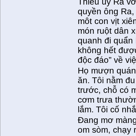
Thiếu uý Ra với
quyền ông Ra, 
môt con vịt xiê
món ruột dân x
quanh đi quẩn
không hết được
độc đáo” về việ
Họ mượn quán 
ăn. Tôi nằm đu
trước, chỗ có 
cơm trưa thườn
lắm. Tôi cố nh
Đang mơ màng t
om sòm, chạy r