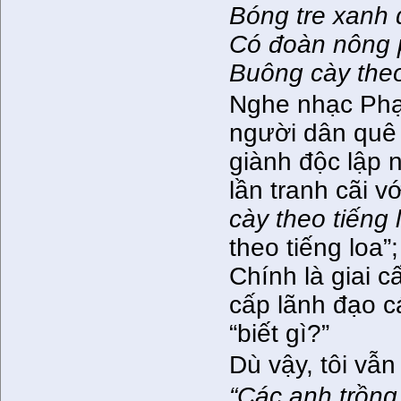
Bóng tre xanh
Có đoàn nông 
Buông cày theo
Nghe nhạc Phạm
người dân quê
giành độc lập 
lần tranh cãi 
cày theo tiếng 
theo tiếng loa”
Chính là giai c
cấp lãnh đạo c
“biết gì?”
Dù vậy, tôi vẫ
“Các anh trồng