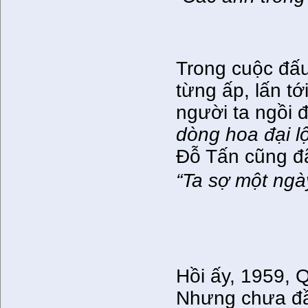
Những dò
Những dòng
Trong cuộc đấu
từng ấp, lấn tớ
người ta ngồi 
dòng hoa đại lộ
Đỗ Tấn cũng đã
“Ta sợ một ng
Về đây x
Chắn ngă
Đời như c
Hồi ấy, 1959, 
Nhưng chưa đầ