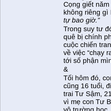
Cọng giết năm
không riêng g
tự bao giờ.”
Trong suy tư đ
quê bị chính p
cuộc chiến tra
về việc “chạy 
tới số phận mì
&
Tối hôm đó, co
cũng 16 tuổi, đ
trai Tư Sậm, 2
vì mẹ con Tư B
vô trường học,