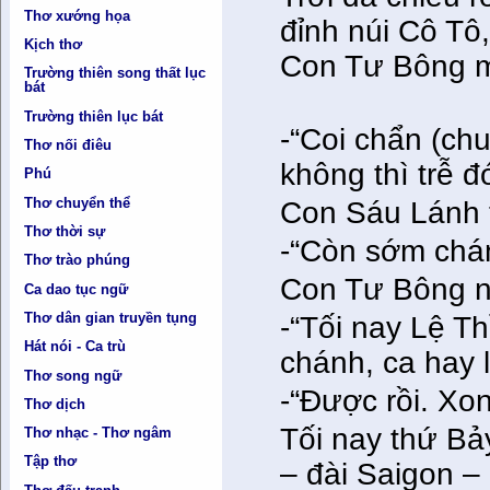
Thơ xướng họa
đỉnh núi Cô Tô
Kịch thơ
Con Tư Bông m
Trường thiên song thất lục
bát
Trường thiên lục bát
-“Coi chẩn (ch
Thơ nối điêu
không thì trễ đ
Phú
Thơ chuyển thể
Con Sáu Lánh t
Thơ thời sự
-“Còn sớm chá
Thơ trào phúng
Con Tư Bông n
Ca dao tục ngữ
Thơ dân gian truyền tụng
-“Tối nay Lệ Th
Hát nói - Ca trù
chánh, ca hay 
Thơ song ngữ
-“Được rồi. Xo
Thơ dịch
Tối nay thứ Bảy
Thơ nhạc - Thơ ngâm
Tập thơ
– đài Saigon – 