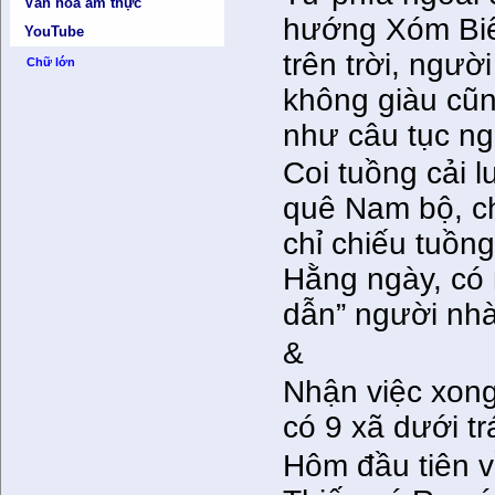
Văn hóa ẩm thực
hướng Xóm Biển
YouTube
trên trời, ngư
Chữ lớn
không giàu cũn
như câu tục n
Coi tuồng cải l
quê Nam bộ, chỉ
chỉ chiếu tuồng
Hằng ngày, có n
dẫn” người nhà
&
Nhận việc xong
có 9 xã dưới tr
Hôm đầu tiên về