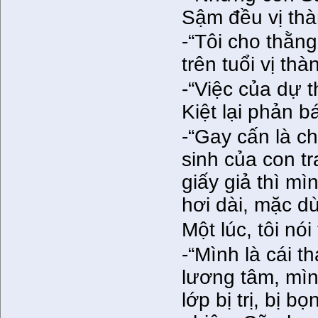
Sậm đều vị thàn
-“Tôi cho thằn
trên tuổi vị thà
-“Việc của dự 
Kiệt lại phản bá
-“Gay cấn là c
sinh của con tr
giấy giả thì mì
hơi dài, mặc dù
Một lúc, tôi nói 
-“Mình là cái t
lương tâm, mìn
lớp bị trị, bị b