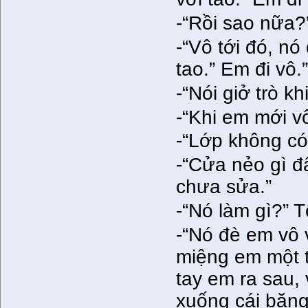
-“Rồi sao nữa?”
-“Vô tới đó, nó
tao.” Em đi vô.
-“Nói giở trò kh
-“Khi em mới v
-“Lớp không có 
-“Cửa nẻo gì 
chưa sửa.”
-“Nó làm gì?” T
-“Nó đè em vô
miệng em một t
tay em ra sau, 
xuống cái băng