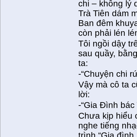
chi – không lý 
Trà Tiên dám m
Ban đêm khuya 
còn phải lén lén
Tôi ngồi dậy t
sau quầy, bằng
ta:
-“Chuyện chi rứ
Vậy mà cô ta cũ
lời:
-“Gia Đình bác
Chưa kịp hiểu c
nghe tiếng nh
trình “Gia đìn