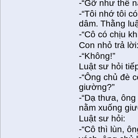
-“Gỡ như thế n
-“Tôi nhớ tôi c
dâm. Thằng luậ
-“Cô có chịu k
Con nhỏ trả lời
-“Không!”
Luật sư hỏi tiế
-“Ông chủ đè c
giường?”
-“Dạ thưa, ông
nằm xuống giư
Luật sư hỏi:
-“Cô thì lùn, ô