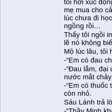
tôi hơi xúc độ
mẹ mua cho cả 
lúc chưa đi họ
ngồng rồi…
Thấy tôi ngồi 
lẽ nó không biế
Mộ lúc lâu, tôi 
-“Em có đau ch
-“Đau lắm, đại ú
nước mắt chảy 
-“Em có thuốc 
còn nhỏ.
Sáu Lánh trả lờ
-“Thầy Minh kh