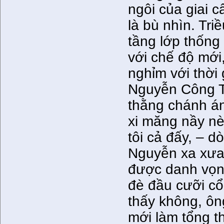
ngôi của giai c
là bù nhìn. Tr
tầng lớp thống t
với chế độ mới
nghỉm với thờ
Nguyễn Công T
thằng chánh á
xi măng nầy nè
tôi cả đấy, – d
Nguyễn xa xưa, 
được danh vọng
đè đầu cưỡi cổ
thấy không, ôn
mới làm tổng t