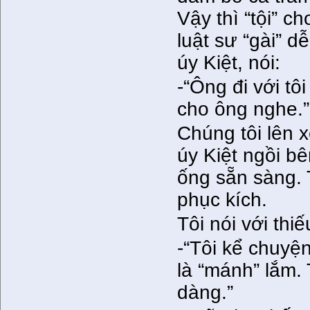
Vậy thì “tội” c
luật sư “gài” d
úy Kiệt, nói:
-“Ông đi với t
cho ông nghe.”
Chúng tôi lên x
úy Kiệt ngồi bê
ống sẵn sàng. Tr
phục kích.
Tôi nói với thiế
-“Tôi kể chuyệ
là “mánh” lắm.
dàng.”