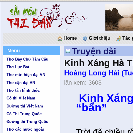
Home
Giới thiệu
Tác 
Truyện dài
Menu
Thơ Bảy Chữ Tám Câu
Kinh Xáng Hà T
Thơ Lục Bát
Hoàng Long Hải (T
Thơ mới hiện đại VN
lần xem: 3603
Thơ cận đại VN
Thơ tân hình thức
Kinh Xáng 
Cổ thi Việt Nam
“bẩn”
Đường thi Việt Nam
Cổ Thi Trung Quốc
Đường thi Trung Quốc
Thơ các nước ngoài
Trời đã chiều r