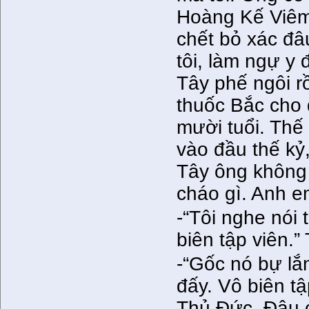
Hoàng Kế Viêm
chết bỏ xác đâ
tôi, làm ngự y 
Tây phế ngôi rồ
thuốc Bắc cho 
mười tuổi. Thế 
vào đầu thế kỷ
Tây ông không
cháo gì. Anh e
-“Tôi nghe nói
biên tập viên.” 
-“Gốc nó bự lắ
đấy. Vô biên tập
Thủ Đức. Đậu c