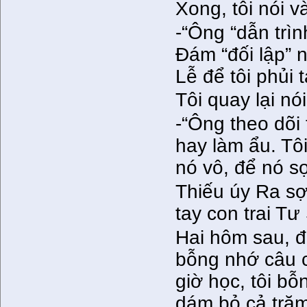
Xong, tôi nói v
-“Ông “dẫn trìn
Đám “đối lập” n
Lễ để tôi phủi t
Tôi quay lại nói
-“Ông theo dõi
hay làm ẩu. T
nó vô, để nó sợ
Thiếu úy Ra sợ 
tay con trai Tư
Hai hôm sau, đ
bỗng nhớ câu c
giờ học, tôi b
dám bỏ cả trăm