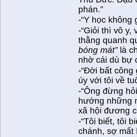
phán.”
-“Y học không g
-“Giỏi thì vô y
thằng quanh 
bóng mát”
là c
nhờ cái dù bự c
-“Đời bất công 
úy với tôi về t
-“Ông đừng hỏi 
hướng những ng
xã hội đương có
-“Tôi biết, tôi 
chánh, sợ mất l