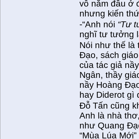
vô năm đầu ở đ
nhưng kiến thức
-“Anh nói
“Tư t
nghĩ tư tưởng l
Nói như thế là 
Đạo, sách giáo
của tác giả nầy
Ngân, thầy giáo
nầy Hoàng Đạo
hay Diderot gì 
Đỗ Tấn cũng khôn
Anh là nhà thơ,
như Quang Đạo
“Mùa Lúa Mới” 