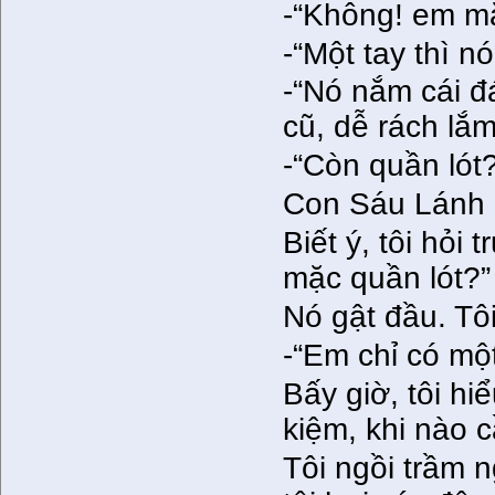
-“Không! em mặ
-“Một tay thì nó
-“Nó nắm cái đ
cũ, dễ rách lắm
-“Còn quần lót?
Con Sáu Lánh 
Biết ý, tôi hỏ
mặc quần lót?”
Nó gật đầu. Tôi
-“Em chỉ có một
Bấy giờ, tôi hi
kiệm, khi nào 
Tôi ngồi trầm 