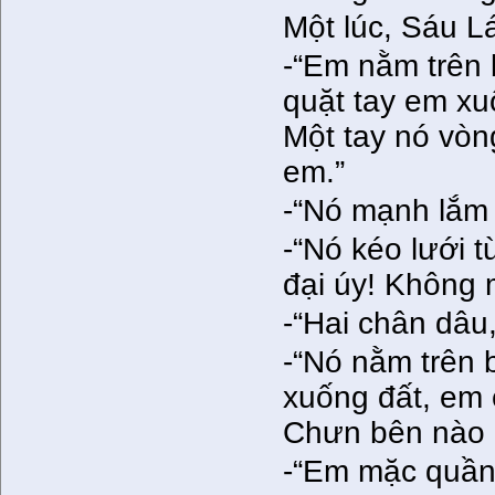
Một lúc, Sáu Lá
-“Em nằm trên
quặt tay em xu
Một tay nó vòn
em.”
-“Nó mạnh lắm 
-“Nó kéo lưới t
đại úy! Không
-“Hai chân dâu,
-“Nó nằm trên
xuống đất, em c
Chưn bên nào c
-“Em mặc quần 