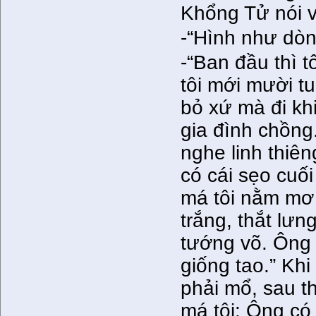
Khổng Tử nói 
-“Hình như dòn
-“Ban đầu thì t
tôi mới mười t
bỏ xứ mà đi khi
gia đình chồng
nghe linh thiê
có cái sẹo cuố
má tôi nằm mơ
trắng, thắt lưn
tướng võ. Ông 
giống tao.” Khi
phải mổ, sau t
má tôi: Ông có