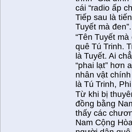
cái “radio ấp c
Tiếp sau là tiế
Tuyết mà đen”.
“Tên Tuyết mà 
quê Tú Trinh. T
là Tuyết. Ai ch
“phai lạt” hơn
nhân vật chính
là Tú Trinh, P
Từ khi bị thuy
đồng bằng Nam 
thấy các chươn
Nam Cộng Hòa 
người dân quê 