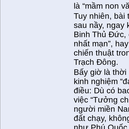
là “mầm non v
Tuy nhiên, bài
sau nầy, ngay 
Binh Thủ Đức, 
nhất mạn”, hay
chiến thuật tro
Trạch Đông.
Bấy giờ là thời
kinh nghiệm “đá
điều: Dù có ba
việc “Tưởng ch
người miền Na
đất chạy, khô
như Phú Quốc t