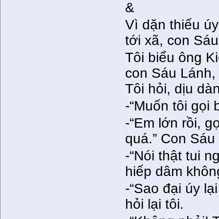
&
Vì dặn thiếu úy
tới xã, con Sáu
Tôi biểu ông Ki
con Sáu Lánh, 
Tôi hỏi, dịu dà
-“Muốn tôi gọi
-“Em lớn rồi, 
quá.” Con Sáu L
-“Nói thật tui 
hiếp dâm khôn
-“Sao đại úy l
hỏi lại tôi.