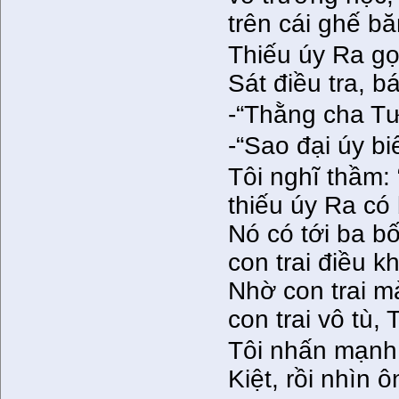
trên cái ghế bă
Thiếu úy Ra gọ
Sát điều tra, bá
-“Thằng cha T
-“Sao đại úy bi
Tôi nghĩ thầm: 
thiếu úy Ra có
Nó có tới ba bố
con trai điều 
Nhờ con trai m
con trai vô tù,
Tôi nhấn mạnh b
Kiệt, rồi nhìn ô