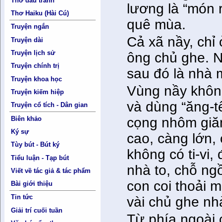
Thơ đấu tranh
lương là “món 
Thơ Haiku (Hài Cú)
quê mùa.
Truyện ngắn
Cả xã nầy, chỉ 
Truyện dài
Truyện lịch sử
ông chủ ghe. N
Truyện chính trị
sau đó là nhà
Truyện khoa học
Vùng nầy không 
Truyện kiếm hiệp
và dùng “ăng-tê
Truyện cổ tích - Dân gian
cọng nhôm giăn
Biên khảo
Ký sự
cao, càng lớn,
Tùy bút - Bút ký
không có ti-vi,
Tiểu luận - Tạp bút
nhà to, chỗ ng
Viết về tác giả & tác phẩm
con coi thoải 
Bài giới thiệu
Tin tức
vài chủ ghe nh
Giải trí cuối tuần
Từ phía ngoài 