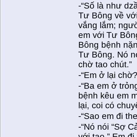
-“Số là như dz
Tư Bông về với
vắng lắm; người
em với Tư Bôn
Bông bệnh nặng
Tư Bông. Nó nó
chờ tao chút.”
-“Em ở lại chờ?
-“Ba em ở trỏn
bệnh kêu em m
lại, coi có chuy
-“Sao em đi the
-“Nó nói “Sợ C
với tao.” Em đi