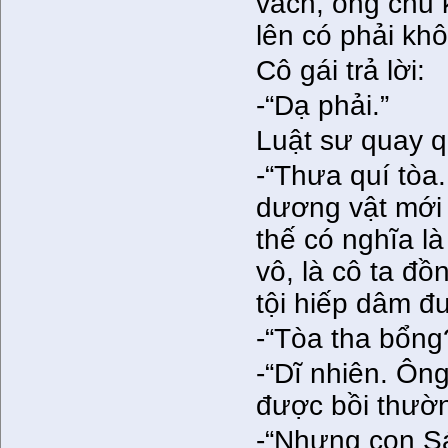
vách, ông chủ 
lên có phải kh
Cô gái trả lời:
-“Dạ phải.”
Luật sư quay q
-“Thưa quí tòa.
dương vật mới 
thế có nghĩa l
vô, là cô ta đồ
tội hiếp dâm đ
-“Tòa tha bổng?
-“Dĩ nhiên. Ôn
được bồi thường
-“Nhưng con Sá