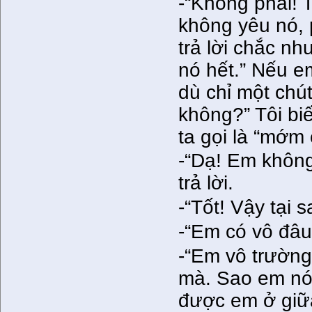
-“Không phải! 
không yêu nó, 
trả lời chắc nh
nó hết.” Nếu e
dù chỉ một chú
không?” Tôi biế
ta gọi là “mớm 
-“Dạ! Em không
trả lời.
-“Tốt! Vậy tại 
-“Em có vô đâu
-“Em vô trường 
mà. Sao em nói
được em ở giữa