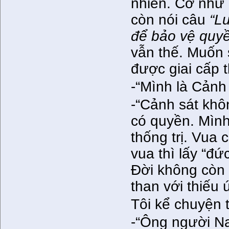
nhiên. Cỡ như
còn nói câu
“Lu
để bảo vệ quyền
vẫn thế. Muốn 
được giai cấp t
-“Mình là Cảnh 
-“Cảnh sát khôn
có quyền. Mình
thống trị. Vua
vua thì lấy “đứ
Đời không còn 
than với thiếu ú
Tôi kể chuyện t
-“Ông người Na