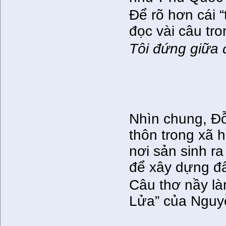
Để rõ hơn cái “
đọc vài câu tr
Tôi đứng giữa 
Giữa nhữn
Nghe van
Tư tưởng 
Nhìn chung, Đỗ
thôn trong xã 
nơi sản sinh r
để xây dựng đ
Câu thơ nầy làm
Lửa” của Nguy
Bên giòn