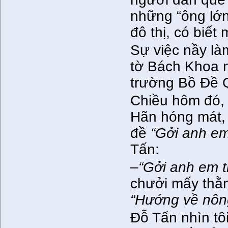
những “ông lớ
đô thị, có biết
Sự việc nầy là
tờ Bách Khoa 
trường Bồ Đề Q
Chiều hôm đó, 
Hãn hóng mát, 
đề
“Gởi anh e
Tấn:
–
“Gởi anh em 
chưởi mấy thằn
“Hướng về nôn
Đỗ Tấn nhìn tôi