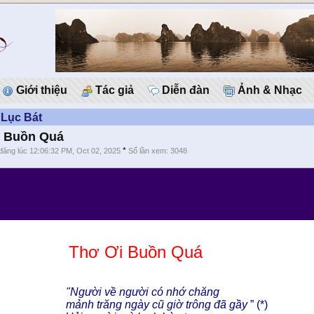
Giới thiệu
Tác giả
Diễn đàn
Ảnh & Nhạc
 Lục Bát
i Buồn Quá
*
đăng lúc 12:06:32 PM, Oct 02, 2025
Số lần xem: 3048
Thơ Ơi Buồn Quá
"Người về người có nhớ chăng
mảnh trăng ngày cũ giờ trông đã gầy
” (*)