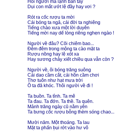
Hỏi người mà lạnh bàn tay
Dụi con mắt ướt lệ đầy hay vơi ?
Rót ra cốc rượu ta mời
Cái bóng ta ngả, cái đời ta nghiêng
Tiếng chào xưa một lời duyên
Tiếng mời nay dể lòng riêng nghẹn ngào !
Người về đâu? Cõi chiêm bao...
Đêm đêm trong mộng ta cào mặt ta
Rượu nồng hay lệ xót xa
Hay sương chảy xiết chiều qua vẫn còn ?
Người về, ôi bóng trăng suông
Cái dao cầm cắt, cái hồn cầm chơi
Thơ tuôn như hạt mưa trời
Ồ ta đã khóc. Thôi người về đi !
Ta buồn. Ta tỉnh. Ta mê
Ta đau. Ta đớn. Ta thề. Ta quên.
Mảnh trăng ngày cũ nằm yên
Ta bưng cốc rượu bỗng thèm sóng chao...
Mười năm. Một thoáng. Ta lau
Mặt ta phấn bụi rớt vào hư vô