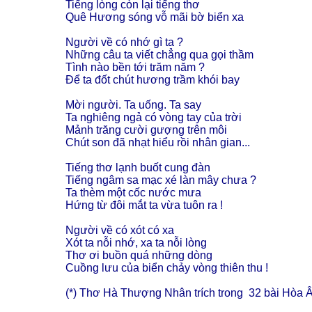
Tiếng lòng còn lại tiếng thơ
Quê Hương sóng vỗ mãi bờ biển xa
Người về có nhớ gì ta ?
Những câu ta viết chẳng qua gọi thầm
Tình nào bền tới trăm năm ?
Để ta đốt chút hương trầm khói bay
Mời người. Ta uống. Ta say
Ta nghiêng ngả có vòng tay của trời
Mảnh trăng cười gượng trên môi
Chút son đã nhạt hiểu rồi nhân gian...
Tiếng thơ lạnh buốt cung đàn
Tiếng ngâm sa mạc xé làn mây chưa ?
Ta thèm một cốc nước mưa
Hứng từ đôi mắt ta vừa tuôn ra !
Người về có xót có xa
Xót ta nỗi nhớ, xa ta nỗi lòng
Thơ ơi buồn quá những dòng
Cuồng lưu của biển chảy vòng thiên thu !
(*) Thơ Hà Thượng Nhân trích trong 32 bài Hòa 