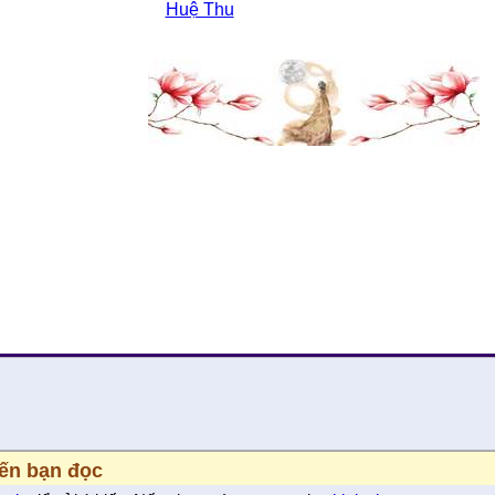
Huệ Thu
iến bạn đọc