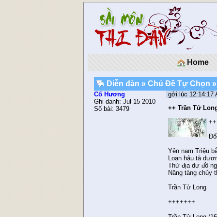
Home
Diễn đàn
»
Chủ Ðề Tự Chọn
»
Cố Hương
gởi lúc 12:14:17
Ghi danh: Jul 15 2010
++ Trần Tử Lon
Số bài: 3479
++
Đố
Yên nam Triệu bắ
Loạn hậu tà dươ
Thử địa dư đồ ng
Năng tàng chủy 
Trần Tử Long
+++++++
Trần Tử Long (1