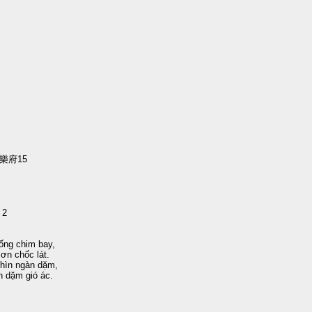
樂府15
 2
ống chim bay,
ơn chốc lát.
hìn ngàn dặm,
 dặm gió ác.