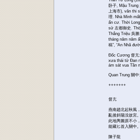
卧子, Mậu Trung 
上海市), văn thi s
理. Nhà Minh mất
ẩn cư. Thời Lon
sử 左都御史. Thời 
Thắng Triệu 吳勝兆 
tháng năm năm ấ
稿”, “An Nhã đ
Đốc Cương 督亢: t
xưa thái tử Đan 
ám sát vua Tần n
Quan Trung 關中: 
+++++++
督亢
燕南趙北起秋風
亂後斜陽没故宮
此地輿圖原不小
能藏匕首入關中
陳子龍