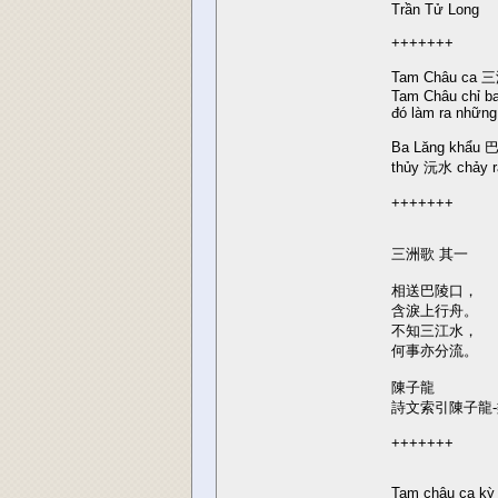
Trần Tử Long
+++++++
Tam Châu ca 三洲
Tam Châu chỉ ba
đó làm ra những 
Ba Lăng khẩu 
thủy 沅水 chảy r
+++++++
三洲歌 其一
相送巴陵口，
含淚上行舟。
不知三江水，
何事亦分流。
陳子龍
詩文索引陳子龍-
+++++++
Tam châu ca kỳ