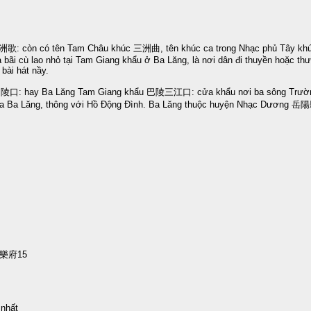
歌: còn có tên Tam Châu khúc 三洲曲, tên khúc ca trong Nhạc phủ Tây khú
 bãi cù lao nhỏ tại Tam Giang khẩu ở Ba Lăng, là nơi dân đi thuyền hoặc th
bài hát nầy.
巴陵口: hay Ba Lăng Tam Giang khẩu 巴陵三江口: cửa khẩu nơi ba sông Trườ
a Ba Lăng, thông với Hồ Động Đình. Ba Lăng thuộc huyện Nhạc Dương 
樂府15
 nhất