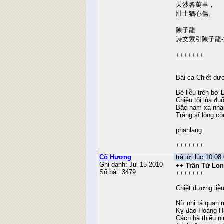
天沙各萬里，
壯士猶心傷。
陳子龍
詩文索引陳子龍-
+++++++
Bài ca Chiết dươ
Bẻ liễu trên bờ 
Chiều tối lùa đuổ
Bắc nam xa nha
Tráng sĩ lòng cò
phanlang
+++++++
Cố Hương
trả lời lúc 10:0
Ghi danh: Jul 15 2010
++ Trần Tử Lo
Số bài: 3479
+++++++
Chiết dương liễu
Nữ nhi tá quan 
Kỵ đáo Hoàng Hà
Cách hà thiếu ni