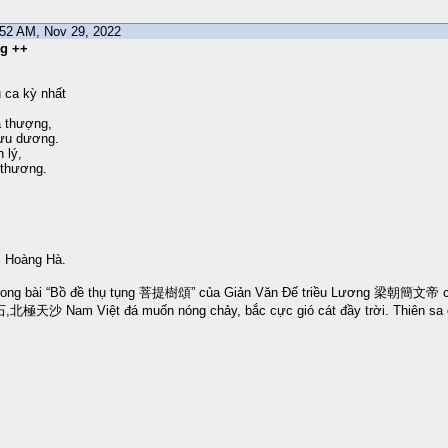
8:52 AM, Nov 29, 2022
ng ++
u ca kỳ nhất
à thượng,
ưu dương.
 lý,
 thương.
 Hoàng Hà.
rong bài “Bồ đề thụ tụng 菩提樹頌” của Giản Văn Đế triều Lương 梁朝簡文帝 có 
北極天沙 Nam Việt đá muốn nóng chảy, bắc cực gió cát đầy trời. Thiên sa ch