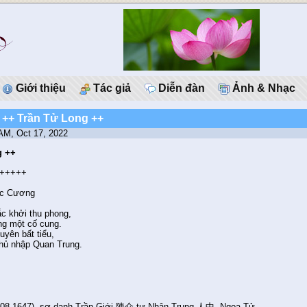
Giới thiệu
Tác giả
Diễn đàn
Ảnh & Nhạc
 ++ Trần Tử Long ++
 AM, Oct 17, 2022
g ++
+++++
c Cương
c khởi thu phong,
ng một cố cung.
uyên bất tiểu,
thủ nhập Quan Trung.
608-1647), sơ danh Trần Giới 陳介 tự Nhân Trung 人中, Ngọa Tử