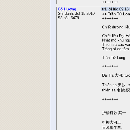
+++++++
Cố Hương
trả lời lúc 09:1
Ghi danh: Jul 15 2010
++ Trần Tử Lo
Số bài: 3479
+++++++
Chiết dương liễ
Chiết liễu Đại H
Nhật mộ khu ng
Thiên sa các vạn
Tráng sĩ do tâm
Trần Tử Long
+++++++
Đại Hà 大河: tức
Thiên sa 天沙: t
thiên sa 南越鑠石,
+++++++
折楊柳歌 其一
折柳大河上，
日暮驅牛羊。