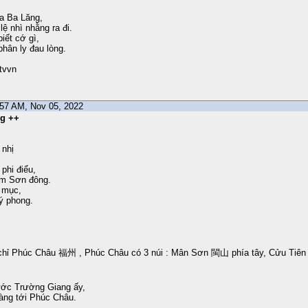
ửa Ba Lăng,
lệ nhì nhằng ra đi.
iết cớ gì,
phân ly đau lòng.
tvvn
7:57 AM, Nov 05, 2022
ng ++
 nhị
phi điểu,
m Sơn đông.
ý mục,
lý phong.
ỉ Phúc Châu 福州 , Phúc Châu có 3 núi : Mân Sơn 閩山 phía tây, Cửu Tiê
.
ớc Trường Giang ấy,
àng tới Phúc Châu.