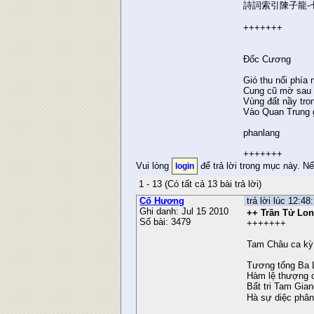
詩詞索引陳子龍-
+++++++
Đốc Cương
Gió thu nổi phía
Cung cũ mờ sau l
Vùng đất nầy tro
Vào Quan Trung g
phanlang
+++++++
Vui lòng
để trả lời trong mục này. N
login
1 - 13 (Có tất cả 13 bài trả lời)
Cố Hương
trả lời lúc 12:4
Ghi danh: Jul 15 2010
++ Trần Tử Lo
Số bài: 3479
+++++++
Tam Châu ca kỳ
Tương tống Ba 
Hàm lệ thượng 
Bất tri Tam Gian
Hà sự diệc phâ