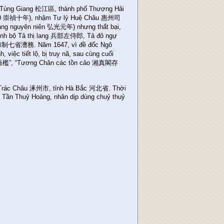
Tùng Giang 松江區, thành phố Thượng Hải
 thứ 10 崇禎十年), nhậm Tư lý Huệ Châu 惠州司
ang nguyên niên 弘光元年) nhưng thất bại,
Binh bộ Tả thị lang 兵部左侍郎, Tả đô ngự
ụ 節制七省漕務. Năm 1647, vì đề đốc Ngô
ệc tiết lộ, bị truy nã, sau cùng cuối
m 江蘺檻”, “Tương Chân các tồn cảo 湘真閣存
ấn Trác Châu 涿州市, tỉnh Hà Bắc 河北省. Thời
 Tần Thuỷ Hoàng, nhân dịp dùng chuỷ thuỷ