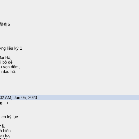
樂府5
ng liễu kỳ 1
Đại Hà,
i bò dê.
u vạn dặm,
n đau hề.
8:02 AM, Jan 05, 2023
ng ++
 ca kỳ lục
mã,
 biên.
ên tử,