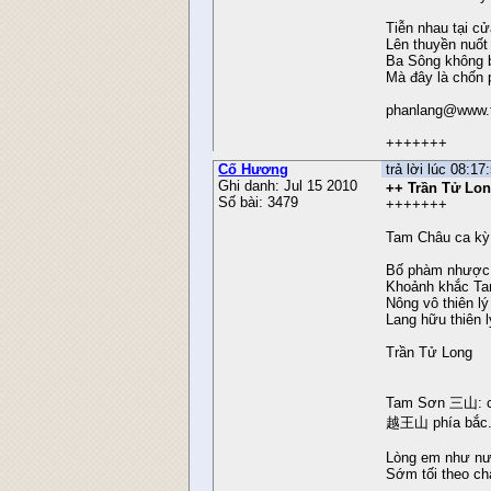
Tiễn nhau tại c
Lên thuyền nuốt 
Ba Sông không b
Mà đây là chốn 
phanlang@www.
+++++++
Cố Hương
trả lời lúc 08:1
Ghi danh: Jul 15 2010
++ Trần Tử Lo
Số bài: 3479
+++++++
Tam Châu ca kỳ
Bố phàm nhược 
Khoảnh khắc Ta
Nông vô thiên l
Lang hữu thiên 
Trần Tử Long
Tam Sơn 三山: ch
越王山 phía bắc
Lòng em như nư
Sớm tối theo ch