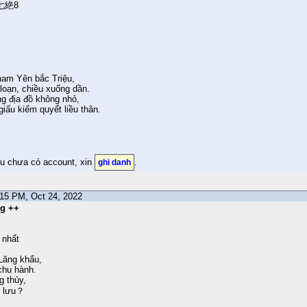
七絶8
 nam Yên bắc Triệu,
oạn, chiều xuống dần.
ng địa đồ không nhỏ,
iấu kiếm quyết liều thân.
ếu chưa có account, xin
.
ghi danh
8:15 PM, Oct 24, 2022
ng ++
 nhất
Lăng khẩu,
chu hành.
g thủy,
n lưu？