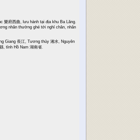
c 樂府西曲, lưu hành tại địa khu Ba Lăng.
ương nhân thường ghé tới nghỉ chân, nhân
ng Giang 長江, Tương thủy 湘水, Nguyên
岳陽縣, tỉnh Hồ Nam 湖南省.