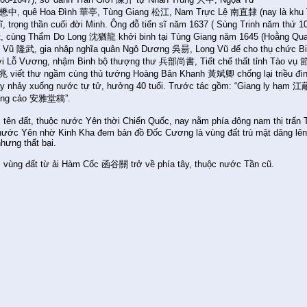
懋中, quê Hoa Đình 華亭, Tùng Giang 松江, Nam Trực Lệ 南直隸 (nay là khu 
ĩ, trọng thần cuối đời Minh. Ông đỗ tiến sĩ năm 1637 ( Sùng Trinh năm
, cùng Thẩm Do Long 沈猶龍 khởi binh tại Tùng Giang năm 1645 (Hoằng Qu
g Vũ 隆武, gia nhập nghĩa quân Ngô Dương 吳昜, Long Vũ đế cho thụ chức 
Lỗ Vương, nhậm Binh bộ thượng thư 兵部尚書, Tiết chế thất tỉnh Tào v
viết thư ngầm cùng thủ tướng Hoàng Bân Khanh 黃斌卿 chống lại triều đình, vi
y nhảy xuống nước tự tử, hưởng 40 tuổi. Trước tác gồm: “Giang ly hạ
ường cảo 安雅堂稿”.
ên đất, thuộc nước Yên thời Chiến Quốc, nay nằm phía đông nam thị tr
nước Yên nhờ Kinh Kha đem bản đồ Đốc Cương là vùng đất trù mật dâng lên
hưng thất bại.
vùng đất từ ải Hàm Cốc 函谷關 trở về phía tây, thuộc nước Tần cũ.
，
。
，
。