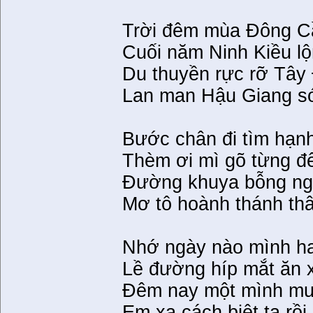
Trời đêm mùa Đông C
Cuối năm Ninh Kiều lộ
Du thuyền rực rỡ Tây
Lan man Hậu Giang s
Bước chân đi tìm hạn
Thèm ơi mì gõ từng 
Đường khuya bỗng ng
Mơ tô hoành thánh th
Nhớ ngày nào mình ha
Lề đường híp mắt ăn 
Đêm nay một mình mu
Em xa cách biệt ta rồi 