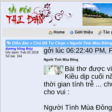
Home
Giới thiệu
Tác 
Diễn đàn
»
Chủ Ðề Tự Chọn
» Người Tình Mùa Đôn
dương hồng thủy
gởi lúc 06:22:40 PM, 
Ghi danh: Feb 03 2018
Số bài: 164
Người Tình Mùa Đông
Bài thơ được v
Kiều dịp cuối n
thời gian tính trễ ... 
cho vui :
Người Tình Mùa Đôn