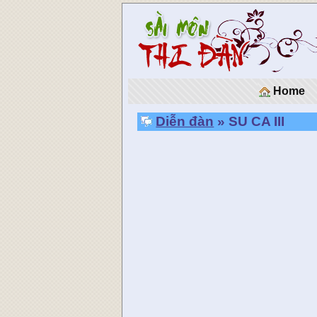
Home
Diễn đàn
» SU CA III