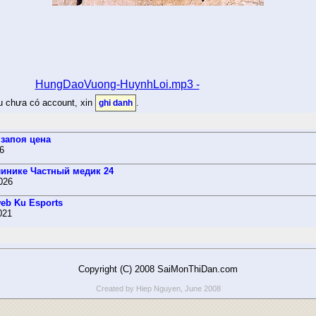
HungDaoVuong-HuynhLoi.mp3 -
ếu chưa có account, xin
.
ghi danh
 запоя цена
26
линике Частный медик 24
2026
web Ku Esports
021
Copyright (C) 2008 SaiMonThiDan.com
Created by Hiep Nguyen, June 2008