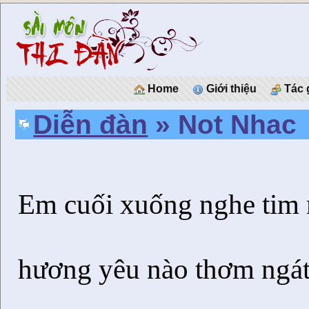
Home
Giới thiệu
Tác 
Diễn đàn
» Not Nhac
Em cuối xuống nghe tim
hương yêu nào thơm ngát