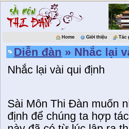
Home
Giới thiệu
Tác 
Diễn đàn
» Nhắc lại v
Nhắc lại vài qui định
Sài Môn Thi Đàn muốn nh
định để chúng ta hợp tác
này đã có từ lúc lập ra t