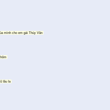
của mình cho em gái Thúy Vân
u hôm
ũ lâu la