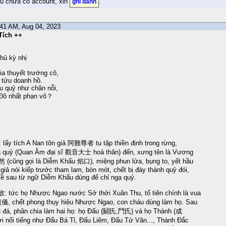
ếu chưa có account, xin
.
ghi danh
9:41 AM, Aug 04, 2023
Tích ++
hủ kỳ nhị
ia thuyết trướng cô,
ả tửu doanh hồ.
 quỷ như chân nỗi,
Đô nhất phạn vô？
ấy tích A Nan tôn giả 阿難尊者 tu tập thiền định trong rừng,
ạ quỷ (Quan Âm đại sĩ 觀音大士 hoá thân) đến, xưng tên là Vương
(cũng gọi là Diễm Khẩu 焰口), miệng phun lửa, bụng to, yết hầu
iả nói kiếp trước tham lam, bòn mót, chết bị đày thành quỷ đói,
Về sau từ ngữ Diễm Khẩu dùng để chỉ ngạ quỷ.
 tức họ Nhược Ngao nước Sở thời Xuân Thu, tổ tiên chính là vua
儀, chết phong thụy hiệu Nhược Ngao, con cháu dùng làm họ. Sau
ấu đá, phân chia làm hai họ: họ Đấu (鬬氏,鬥氏) và họ Thành (成
 nổi tiếng như Đấu Bá Tỉ, Đấu Liêm, Đấu Tử Văn..., Thành Đắc