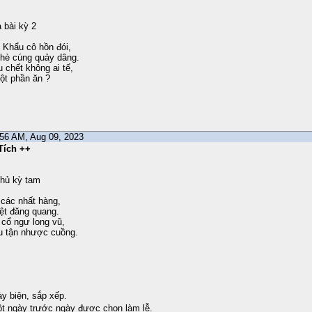
 bài kỳ 2
Khẩu cô hồn đói,
chè cúng quảy dâng.
chết không ai tế,
một phần ăn ?
6:56 AM, Aug 09, 2023
Tích ++
thủ kỳ tam
i các nhất hàng,
liệt đăng quang.
 cổ ngư long vũ,
u tận nhược cuồng.
y biện, sắp xếp.
t ngày trước ngày được chọn làm lễ.