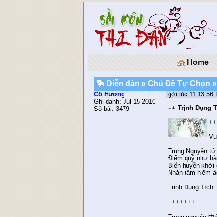
Home
Diễn đàn
»
Chủ Ðề Tự Chọn
»
Cố Hương
gởi lúc 11:13:56
Ghi danh: Jul 15 2010
++ Trịnh Dụng T
Số bài: 3479
++
Vu
Trung Nguyên tứ
Điểm quỷ như hà
Biến huyễn khởi 
Nhân tâm hiểm á
Trịnh Dụng Tích
+++++++
Trung nguyên 中元