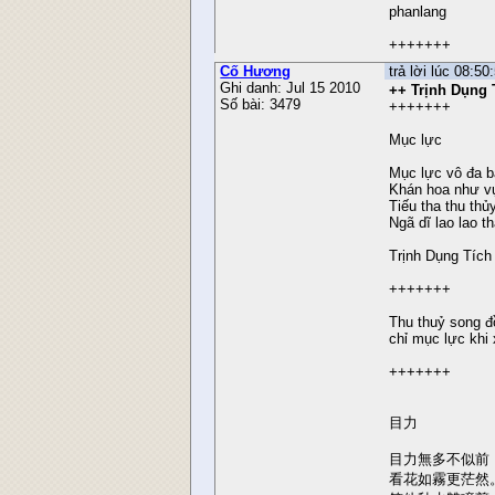
phanlang
+++++++
Cố Hương
trả lời lúc 08:5
Ghi danh: Jul 15 2010
++ Trịnh Dụng 
Số bài: 3479
+++++++
Mục lực
Mục lực vô đa bấ
Khán hoa như v
Tiếu tha thu thủ
Ngã dĩ lao lao th
Trịnh Dụng Tích
+++++++
Thu thuỷ song đ
chỉ mục lực khi 
+++++++
目力
目力無多不似前
看花如霧更茫然