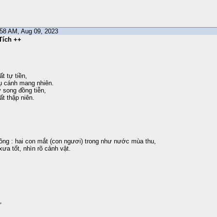
0:58 AM, Aug 09, 2023
Tích ++
t tự tiền,
ụ cánh mang nhiên.
y song đồng tiễn,
ất thập niên.
ồng : hai con mắt (con ngươi) trong như nước mùa thu,
xưa tốt, nhìn rõ cảnh vật.
，
。