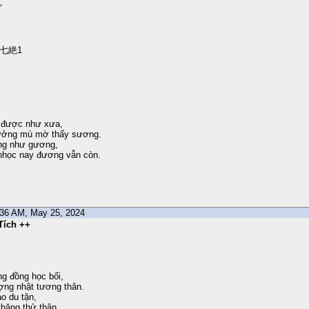
，
。
七絶1
 được như xưa,
ưởng mù mờ thấy sương.
ng như gương,
học nay đương vẫn còn.
6:36 AM, May 25, 2024
Tích ++
g đồng học bối,
ợng nhật tương thân.
ao du tận,
thặng thử thân.