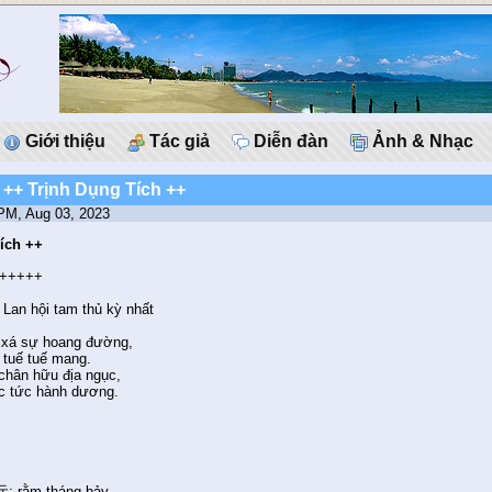
Giới thiệu
Tác giả
Diễn đàn
Ảnh & Nhạc
 ++ Trịnh Dụng Tích ++
 PM, Aug 03, 2023
ích ++
+++++
 Lan hội tam thủ kỳ nhất
 xá sự hoang đường,
 tuế tuế mang.
chân hữu địa ngục,
c tức hành dương.
: rằm tháng bảy.