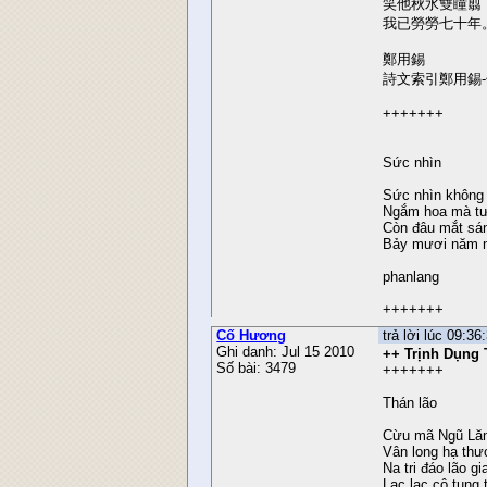
笑他秋水雙瞳翦
我已勞勞七十年
鄭用錫
詩文索引鄭用錫-
+++++++
Sức nhìn
Sức nhìn không
Ngắm hoa mà t
Còn đâu mắt sá
Bảy mươi năm n
phanlang
+++++++
Cố Hương
trả lời lúc 09:3
Ghi danh: Jul 15 2010
++ Trịnh Dụng 
Số bài: 3479
+++++++
Thán lão
Cừu mã Ngũ Lăn
Vân long hạ thư
Na tri đáo lão gi
Lạc lạc cô tung 