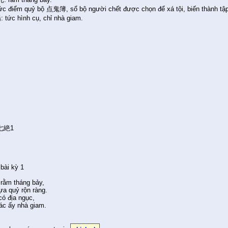
c điểm quỷ bộ 点鬼簿, sổ bộ người chết được chọn để xá tội, biến thành tập
tức hình cụ, chỉ nhà giam.
，
。
，
。
七絶1
bài kỳ 1
 rằm tháng bảy,
a quỷ rộn ràng.
có địa ngục,
ác ấy nhà giam.