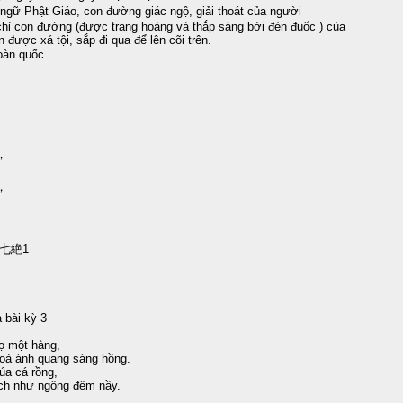
ngữ Phật Giáo, con đường giác ngộ, giải thoát của người
hỉ con đường (được trang hoàng và thắp sáng bởi đèn đuốc ) của
được xá tội, sắp đi qua để lên cõi trên.
àn quốc.
，
。
，
。
七絶1
 bài kỳ 3
ọ một hàng,
oả ánh quang sáng hồng.
úa cá rồng,
ích như ngông đêm nầy.