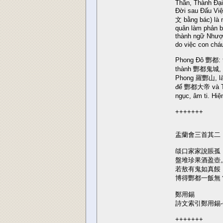
Thần, Thành Đại
Đời sau Đấu V
文 bằng bác) là 
quân làm phản b
thành ngữ Nhượ
do việc con cháu
Phong Đô 酆都: t
thành 酆都鬼城, n
Phong 羅酆山, là n
đế 酆都大帝 và Th
ngục, âm ti. H
+++++++
盂蘭會三首其二
燄口家家說賬孤
盤堆珍果酒盈壺
若敖有鬼如真餒
博得酆都一飯無
鄭用錫
詩文索引鄭用錫-
+++++++