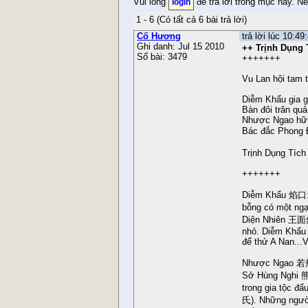
Vui lòng
để trả lời trong mục này. N
login
1 - 6 (Có tất cả 6 bài trả lời)
Cố Hương
trả lời lúc 10:4
Ghi danh: Jul 15 2010
++ Trịnh Dụng 
Số bài: 3479
+++++++
Vu Lan hội tam t
Diễm Khẩu gia g
Bàn đôi trân qu
Nhược Ngao hữu
Bác đắc Phong 
Trịnh Dụng Tích
+++++++
Diễm Khẩu 焰口: l
bỗng có một ng
Diện Nhiên 王面然 
nhỏ. Diễm Khẩu g
để thử A Nan...
Nhược Ngao 若敖:
Sở Hùng Nghi 熊
trong gia tộc đ
氏). Những người