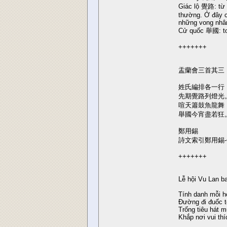
Giác lộ 覺路: từ 
thường. Ở đây c
những vong nhân 
Cử quốc 舉國: to
+++++++
盂蘭會三首其三
姓氏編排各一行
先期覺路列燈光
喧天簫鼓魚龍舞
舉國今宵盡若狂
鄭用錫
詩文索引鄭用錫-
+++++++
Lễ hội Vu Lan ba
Tính danh mỗi h
Đường đi đuốc t
Trống tiêu hát m
Khắp nơi vui th