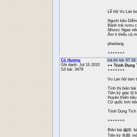
Lễ hội Vu Lan ba
Người kêu Diễm 
Bánh trái rượu 
Nhược Ngao nếu 
Âm ti thiếu cả 
phanlang
+++++++
Cố Hương
trả lời lúc 07:1
Ghi danh: Jul 15 2010
++ Trịnh Dụng 
Số bài: 3479
+++++++
Vu Lan hội tam 
Tính thị biên bà
Tiên kỳ giác lộ 
Huyên thiên tiêu
Cử quốc kim tiê
Trịnh Dụng Tích
+++++++
Biên bài 編排: bà
Tiên kỳ 先期: mộ