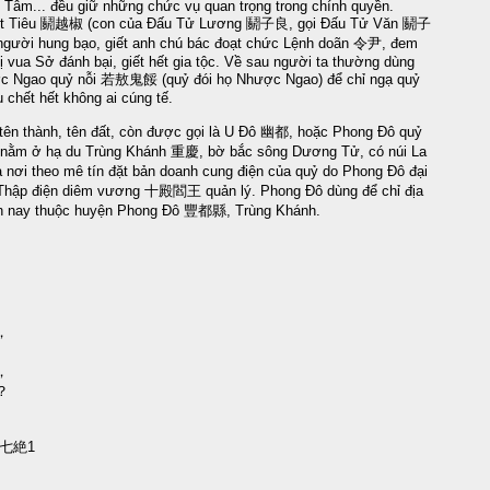
 Tâm... đều giữ những chức vụ quan trọng trong chính quyền.
iệt Tiêu 鬬越椒 (con của Đấu Tử Lương 鬬子良, gọi Đấu Tử Văn 鬬子
người hung bạo, giết anh chú bác đoạt chức Lệnh doãn 令尹, đem
ị vua Sở đánh bại, giết hết gia tộc. Về sau người ta thường dùng
c Ngao quỷ nỗi 若敖鬼餒 (quỷ đói họ Nhược Ngao) để chỉ ngạ quỷ
 chết hết không ai cúng tế.
ên thành, tên đất, còn được gọi là U Đô 幽都, hoặc Phong Đô quỷ
ằm ở hạ du Trùng Khánh 重慶, bờ bắc sông Dương Tử, có núi La
ơi theo mê tín đặt bản doanh cung điện của quỷ do Phong Đô đại
ập điện diêm vương 十殿閻王 quản lý. Phong Đô dùng để chỉ địa
iện nay thuộc huyện Phong Đô 豐都縣, Trùng Khánh.
，
。
，
？
七絶1