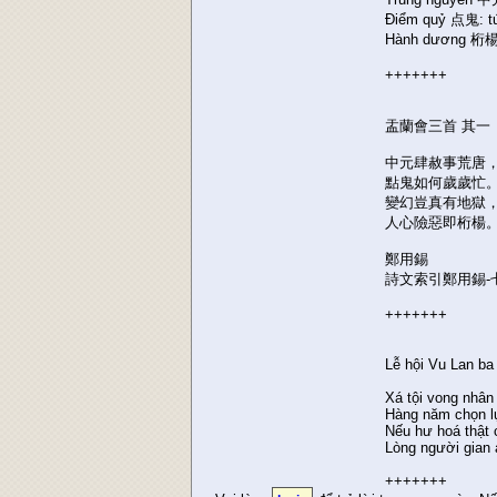
Điểm quỷ 点鬼: tứ
Hành dương 桁楊: 
+++++++
盂蘭會三首 其一
中元肆赦事荒唐
點鬼如何歲歲忙
變幻豈真有地獄
人心險惡即桁楊
鄭用錫
詩文索引鄭用錫-
+++++++
Lễ hội Vu Lan ba 
Xá tội vong nhân
Hàng năm chọn lự
Nếu hư hoá thật 
Lòng người gian 
+++++++