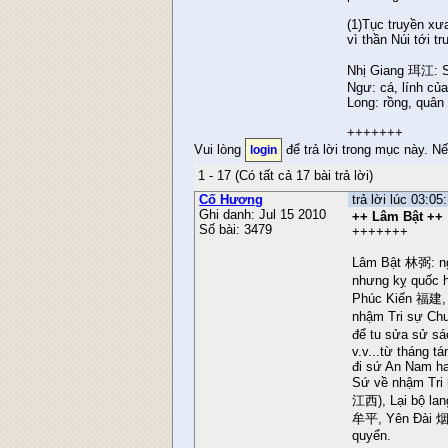
(1)Tục truyền xư
vì thần Núi tới 
Nhị Giang 珥江: 
Ngư: cá, lính củ
Long: rồng, quân
+++++++
Vui lòng
để trả lời trong mục này. N
login
1 - 17 (Có tất cả 17 bài trả lời)
Cố Hương
trả lời lúc 03:0
Ghi danh: Jul 15 2010
++ Lâm Bật ++
Số bài: 3479
+++++++
Lâm Bật 林弼: ng
nhưng kỵ quốc 
Phúc Kiến 福建, đ
nhậm Tri sự C
để tu sửa sử s
v.v...từ tháng 
đi sứ An Nam hai
Sứ về nhậm Tr
江西), Lại bộ l
牟平, Yên Đài 烟
quyển.