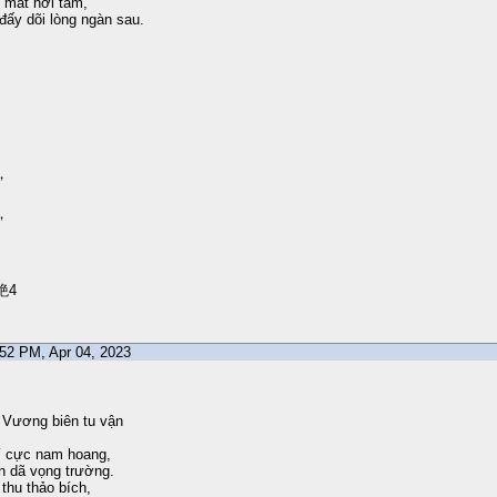
 mất hơi tăm,
đấy dõi lòng ngàn sau.
，
。
，
。
絶4
2:52 PM, Apr 04, 2023
 Vương biên tu vận
í cực nam hoang,
n dã vọng trường.
 thu thảo bích,