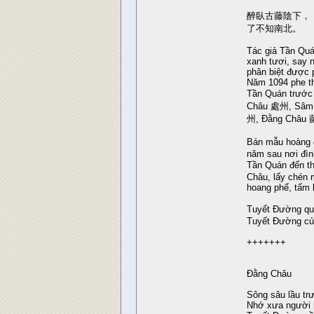
醉臥古藤陰下，
了不知南北。
Tác giả Tần Quá
xanh tươi, say 
phân biệt được 
Năm 1094 phe th
Tần Quán trước
Châu 處州, Sâm
州, Đằng Châu 藤州
Bán mẫu hoàng 
năm sau nơi đìn
Tần Quán đến 
Châu, lấy chén 
hoang phế, tấm 
Tuyết Đường qu
Tuyết Đường củ
+++++++
Đằng Châu
Sông sâu lầu tr
Nhớ xưa người 