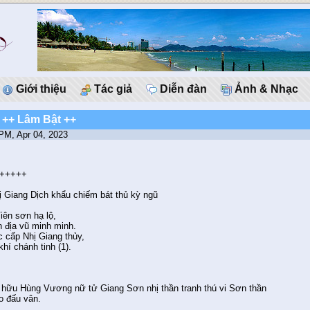
Giới thiệu
Tác giả
Diễn đàn
Ảnh & Nhạc
 ++ Lâm Bật ++
 PM, Apr 04, 2023
+++++
ị Giang Dịch khẩu chiếm bát thủ kỳ ngũ
iên sơn hạ lộ,
 địa vũ minh minh.
 cấp Nhị Giang thủy,
hí chánh tinh (1).
ổ hữu Hùng Vương nữ tử Giang Sơn nhị thần tranh thú vi Sơn thần
o đấu vân.