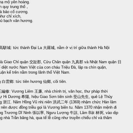
hạ mộ yên hoàng.
ch quy trung thổ，
à bảo cố cương.
như chỉ xích,
hủ bạch vân hương.
 高駢城: tức thành Đại La 大羅城, nằm ở vị trí giữa thành Hà Nội
.
là Giao Chỉ quận 交趾郡, Cửu Chân quận 九真郡 và Nhật Nam quận 日
iệt nước Nam Việt của con cháu Triệu Đà, lập ra chín quận,
uận kể trên nằm trong lãnh thổ Việt Nam.
 白雲鄉: tức tiên hương 仙鄉, cõi tiên.
王編修: Vương Liêm 王廉, nhà chính trị, văn học, thư pháp thời
, tự Hi Dương 希陽, hiệu Giao Sơn tiên sinh 茭山先生, quê Lệ Thủy
ng 浙江. Năm Hồng Vũ nhị niên 洪武二年 (1369) nhậm chức Hàn lâm
ên được đồng triều gọi là Vương biên tu. Năm 1370 nhận mệnh đi
ùng Trương Dĩ Ninh 張以寧, Ngưu Lượng 牛諒, Lâm Bật 林弼, vào dịp
g nhà Trần băng hà, qua tế lễ cũng như truyền chiếu chỉ và thăm