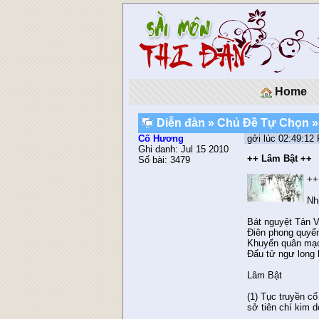
Home
Diễn đàn
»
Chủ Ðề Tự Chọn
»
Cố Hương
gởi lúc 02:49:12
Ghi danh: Jul 15 2010
++ Lâm Bật ++
Số bài: 3479
++
Nh
Bát nguyệt Tản V
Điên phong quyển
Khuyến quân mạc
Đấu tử ngư long k
Lâm Bật
(1) Tục truyền c
sở tiên chí kim d