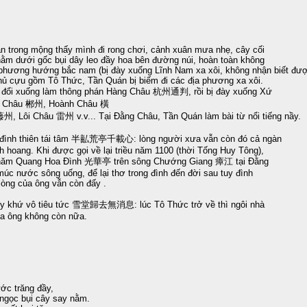
n trong mộng thấy mình đi rong chơi, cảnh xuân mưa nhẹ, cây cối
nằm dưới gốc bụi dây leo đầy hoa bên đường núi, hoàn toàn không
phương hướng bắc nam (bị đày xuống Lĩnh Nam xa xôi, không nhận biết đượ
ủ cựu gồm Tô Thức, Tần Quán bị biếm đi các địa phương xa xôi.
 đổi xuống làm thông phán Hàng Châu 杭州通判, rồi bị đày xuống Xứ
 Châu 郴州, Hoành Châu 橫
, Lôi Châu 雷州 v.v... Tại Đằng Châu, Tần Quán làm bài từ nổi tiếng nầy.
đình thiên tái tâm 半畆荒亭千載心: lòng người xưa vẫn còn đó cả ngàn
h hoang. Khi được gọi về lại triều năm 1100 (thời Tống Huy Tông),
thăm Quang Hoa Đình 光華亭 trên sông Chướng Giang 瘴江 tại Đằng
múc nước sông uống, để lại thơ trong đình đến đời sau tuy đình
lòng của ông vẫn còn đấy .
y khứ vô tiêu tức 雪堂歸去無消息: lúc Tô Thức trở về thì ngôi nhà
a ông không còn nữa.
ước trăng đầy,
ngọc bụi cây say nằm.