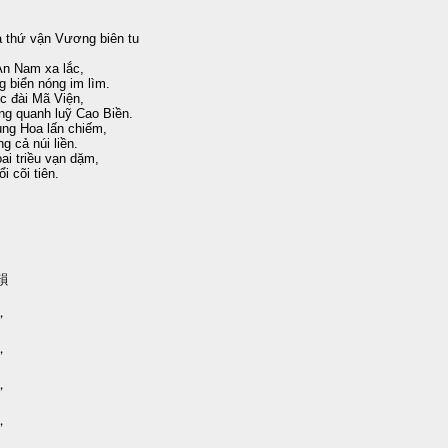
 thứ vận Vương biên tu
An Nam xa lắc,
 biển nóng im lìm.
ớc đài Mã Viện,
g quanh luỹ Cao Biền.
ng Hoa lấn chiếm,
g cả núi liền.
ai triều vạn dặm,
i cõi tiên.
韻
，
。
，
。
，
。
，
。