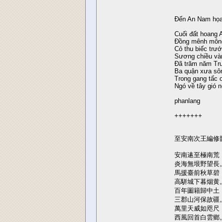
Đến An Nam họa
Cuối đất hoang 
Đồng mênh mông
Cỏ thu biếc trư
Sương chiều vàn
Đã trăm năm Tru
Ba quận xưa sôn
Trong gang tấc o
Ngó về tây gió nổ
phanlang
+++++++
至安南次王編修
安南逺至極南荒
炎海無垠野望長
馬援臺前秋草碧
高駢城下暮烟黄
百年圗籍歸中土
三郡山河保故疆
萬里天威如咫尺
西風回首白雲鄉