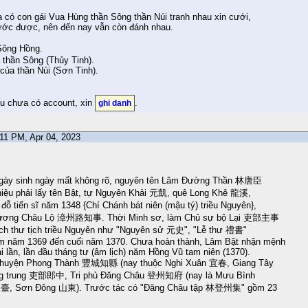
a có con gái Vua Hùng thần Sông thần Núi tranh nhau xin cưới,
trước được, nên đến nay vẫn còn đánh nhau.
Sông Hồng.
a thần Sông (Thủy Tinh).
 của thần Núi (Sơn Tinh).
ếu chưa có account, xin
.
ghi danh
5:11 PM, Apr 04, 2023
ày sinh ngày mất không rõ, nguyên tên Lâm Đường Thần 林唐臣
hiệu phải lấy tên Bật, tự Nguyên Khải 元凱, quê Long Khê 龍溪,
ỗ tiến sĩ năm 1348 {Chí Chánh bát niên (mậu tý) triều Nguyên},
hương Châu Lộ 漳州路知事. Thời Minh sơ, làm Chủ sự bộ Lại 吏部主事
ách thư tịch triều Nguyên như "Nguyên sử 元史", "Lễ thư 禮書"
tám năm 1369 đến cuối năm 1370. Chưa hoàn thành, Lâm Bật nhận mệnh
 lần, lần đầu tháng tư (âm lịch) năm Hồng Vũ tam niên (1370).
i huyện Phong Thành 豐城知縣 (nay thuộc Nghi Xuân 宜春, Giang Tây
ang trung 吏部郎中, Tri phủ Đăng Châu 登州知府 (nay là Mưu Bình
臺, Sơn Đông 山東). Trước tác có "Đăng Châu tập 林登州集" gồm 23