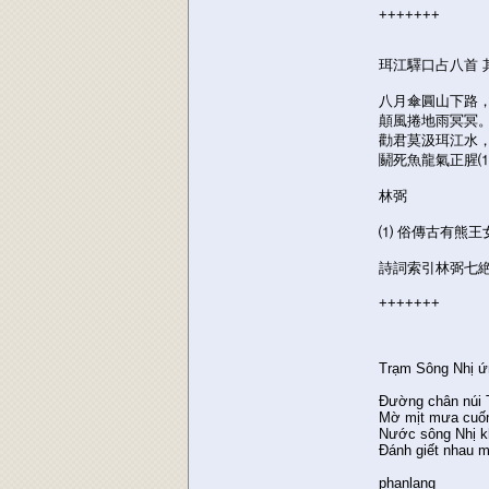
+++++++
珥江驛口占八首 
八月傘圓山下路
顛風捲地雨冥冥
勸君莫汲珥江水
鬬死魚龍氣正腥
林弼
⑴ 俗傳古有熊
詩詞索引林弼七絶
+++++++
Trạm Sông Nhị ứ
Đường chân núi 
Mờ mịt mưa cuốn 
Nước sông Nhị k
Đánh giết nhau m
phanlang