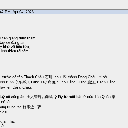
3:42 PM, Apr 04, 2023
 tiền giang thủy thâm,
túy cổ đằng âm.
 khứ vô tiêu tức,
ình thiên tái tâm.
trước có tên Thạch Châu 石州, sau đổi thành Đằng Châu, trị sở
 Vĩnh Bình 永平縣, Quảng Tây 廣西, vì có Đằng Giang 藤江, Bạch Đằng
ấy tên Đằng Châu.
g tuý cổ đằng âm 玉人曽醉古藤隂: ý lấy từ một bài từ của Tần Quán 秦
có tên :
Mộng trung tác 好事近 - 夢
ó câu:
ng âm hạ,
 bắc.