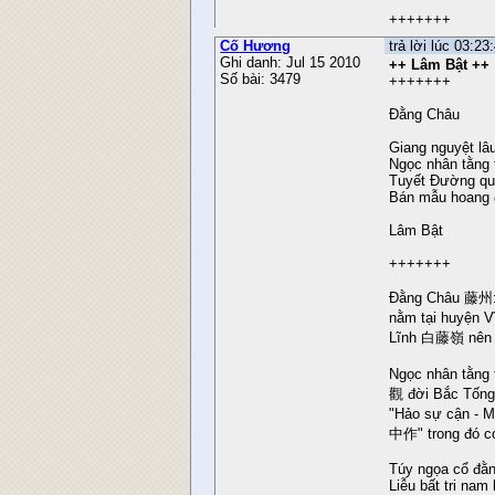
+++++++
Cố Hương
trả lời lúc 03:2
Ghi danh: Jul 15 2010
++ Lâm Bật ++
Số bài: 3479
+++++++
Đằng Châu
Giang nguyệt lâu
Ngọc nhân tằng 
Tuyết Đường quy
Bán mẫu hoang đ
Lâm Bật
+++++++
Đằng Châu 藤州: 
nằm tại huyện
Lĩnh 白藤嶺 nên l
Ngọc nhân tằn
觀 đời Bắc Tống 
"Hảo sự cận - 
中作" trong đó c
Túy ngọa cổ đằ
Liễu bất tri nam