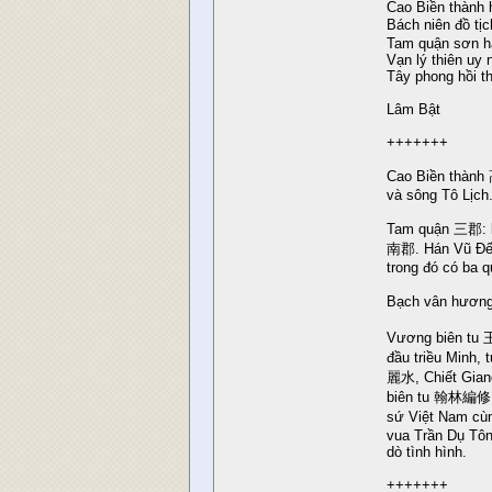
Cao Biền thành 
Bách niên đồ tị
Tam quận sơn h
Vạn lý thiên uy 
Tây phong hồi t
Lâm Bật
+++++++
Cao Biền thành
và sông Tô Lịch
Tam quận 三郡: 
南郡. Hán Vũ Đế d
trong đó có ba q
Bạch vân hương
Vương biên tu 
đầu triều Minh
麗水, Chiết Gia
biên tu 翰林編修 n
sứ Việt Nam c
vua Trần Dụ Tôn
dò tình hình.
+++++++