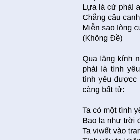
Lựa là cứ phải a
Chẳng cầu cạnh
Miễn sao lòng c
(Không Đề)
Qua lăng kính n
phải là tình yê
tình yêu đượcc 
càng bất tử:
Ta có một tình y
Bao la như trời 
Ta viwết vào tra