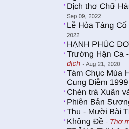
Dịch thơ Chữ Há
Sep 09, 2022
Lễ Hỏa Táng Cố
2022
HẠNH PHÚC Đ
Trường Hận Ca -
dịch
- Aug 21, 2020
Tám Chục Mùa H
Cung Diễm 1999
Chén trà Xuân v
Phiên Bản Sươn
Thu - Mười Bài 
Không Ðề
- Thơ m