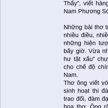
Thấy”, viết hà
Nam Phương Só
Những bài thơ t
nhiều điều, nh
những hiện tượ
bấy giờ. Vừa nh
hư tật xấu” chu
cho chế độ chí
Nam.
Thơ ông viết vớ
sinh hoạt thi 
trao đổi, đàm đ
họa thơ. Ông r