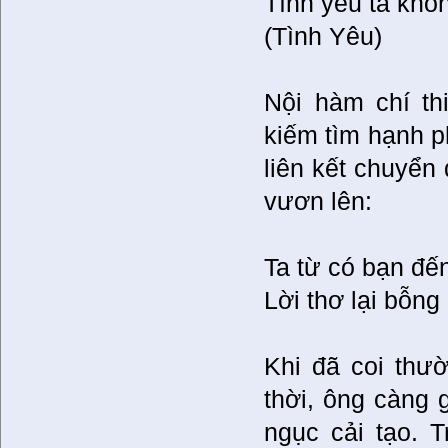
Tình yêu ta khô
(Tình Yêu)
Nội hàm chí th
kiếm tìm hạnh p
liên kết chuyển
vươn lên:
Ta từ có bạn đế
Lời thơ lại bỗng
Khi đã coi thư
thời, ông càng 
ngục cải tạo. 