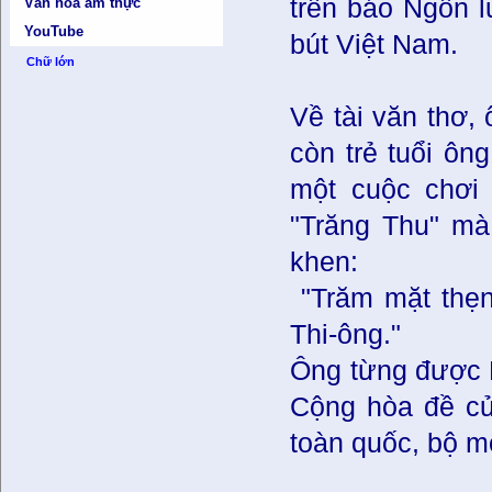
trên báo Ngôn l
Văn hóa ẩm thực
YouTube
bút Việt Nam.
Chữ lớn
Về tài văn thơ, 
còn trẻ tuổi ôn
một cuộc chơi 
"Trăng Thu" mà
khen:
"Trăm mặt thẹn 
Thi-ông."
Ông từng được 
Cộng hòa đề cử
toàn quốc, bộ m