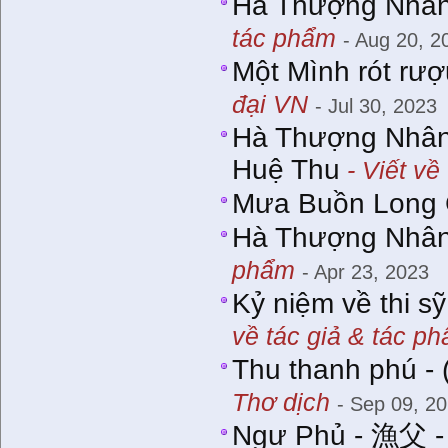
Hà Thượng Nhân 
tác phẩm
- Aug 20, 2
Một Mình rót rư
đại VN
- Jul 30, 2023
Hà Thượng Nhân
Huệ Thu
- Viết về
Mưa Buồn Long 
Hà Thượng Nhân
phẩm
- Apr 23, 2023
Kỷ niệm về thi s
về tác giả & tác p
Thu thanh phú -
Thơ dịch
- Sep 09, 2
Ngư Phủ - 漁父 -