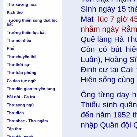
Thơ xướng họa
Sinh ngày 15 t
Kịch thơ
Mat
lúc 7 giờ 4
Trường thiên song thất lục
bát
nhằm ngày Rằm 
Trường thiên lục bát
Quê làng Hà T
Thơ nối điêu
Còn có bút hi
Phú
Thơ chuyển thể
Luận), Hoàng Sĩ
Thơ thời sự
Ðịnh cư tại Cali
Thơ trào phúng
Hiện sống cùng 
Ca dao tục ngữ
Thơ dân gian truyền tụng
Ông từng dạy h
Hát nói - Ca trù
Thiếu sinh quân
Thơ song ngữ
Thơ dịch
đến năm 1952 th
Thơ nhạc - Thơ ngâm
nhập Quân đội Q
Tập thơ