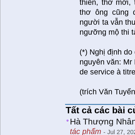
thiên, thơ mới, 
thơ ông cũng đ
người ta vẫn th
ngưỡng mộ thi t
(*) Nghị định d
nguyên văn: Mr 
de service à tit
(trích Văn Tuyển
Tất cả các bài 
Hà Thượng Nhân 
tác phẩm
- Jul 27, 20