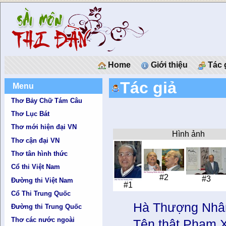
Home
Giới thiệu
Tác 
Tác giả
Menu
Thơ Bảy Chữ Tám Câu
Thơ Lục Bát
Thơ mới hiện đại VN
Hình ảnh
Thơ cận đại VN
Thơ tân hình thức
Cổ thi Việt Nam
#2
#3
Đường thi Việt Nam
#1
Cổ Thi Trung Quốc
Hà Thượng Nhâ
Đường thi Trung Quốc
Thơ các nước ngoài
Tên thật Phạm 