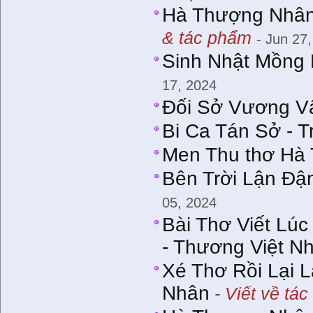
Hà Thượng Nhân
& tác phẩm
- Jun 27
Sinh Nhật Mồng
17, 2024
Ðối Sở Vương V
Bi Ca Tán Sở - 
Men Thu thơ Hà
Bên Trời Lận Ðận
05, 2024
Bài Thơ Viết Lú
- Thương Việt N
Xé Thơ Rồi Lại 
Nhân
- Viết về tác