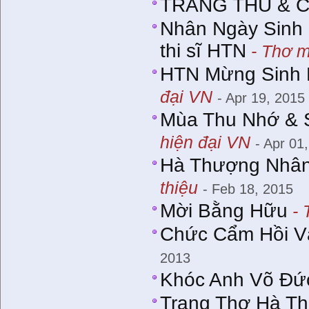
TRĂNG THU & C
Nhân Ngày Sinh N
thi sĩ HTN
- Thơ m
HTN Mừng Sinh N
đại VN
- Apr 19, 2015
Mùa Thu Nhớ & 
hiện đại VN
- Apr 01
Hà Thượng Nhân,
thiệu
- Feb 18, 2015
Mời Bằng Hữu
- 
Chức Cẩm Hồi Vă
2013
Khóc Anh Võ Ðứ
Trang Thơ Hà T