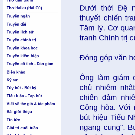
Thơ đấu tranh
Dưới thời Đệ 
Thơ Haiku (Hài Cú)
Truyện ngắn
thuyết chiến t
Truyện dài
Tâm lý. Cơ quan
Truyện lịch sử
tranh Chính trị
Truyện chính trị
Truyện khoa học
Truyện kiếm hiệp
Đóng góp văn h
Truyện cổ tích - Dân gian
Biên khảo
Ông làm giám đ
Ký sự
chủ nhiệm nhật
Tùy bút - Bút ký
chiến đảm nhi
Tiểu luận - Tạp bút
Viết về tác giả & tác phẩm
Cộng hòa. Với 
Bài giới thiệu
bút hiệu Tiểu 
Tin tức
ngang cung". B
Giải trí cuối tuần