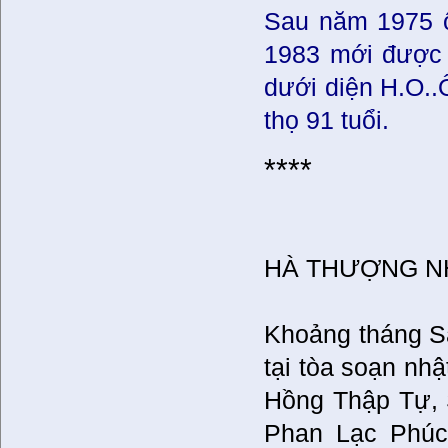
Sau năm 1975 ô
1983 mới được 
dưới diện H.O..
thọ 91 tuổi.
****
HÀ THƯỢNG N
Khoảng tháng S
tại tòa soạn nhậ
Hồng Thập Tự, 
Phan Lạc Phúc