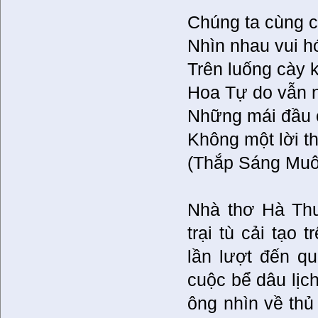
Chúng ta cùng 
Nhìn nhau vui h
Trên luống cày 
Hoa Tự do vẫn 
Những mái đầu 
Không một lời t
(Thắp Sáng Muô
Nhà thơ Hà Thư
trại tù cải tạo 
lần lượt đến q
cuộc bể dâu lịc
ông nhìn về th