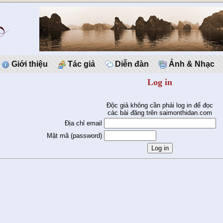
Giới thiệu
Tác giả
Diễn đàn
Ảnh & Nhạc
Log in
Độc giả không cần phải log in để đọc
các bài đăng trên saimonthidan.com
Địa chỉ email
Mật mã (password)