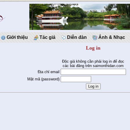
Giới thiệu
Tác giả
Diễn đàn
Ảnh & Nhạc
Log in
Độc giả không cần phải log in để đọc
các bài đăng trên saimonthidan.com
Địa chỉ email
Mật mã (password)