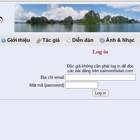
Giới thiệu
Tác giả
Diễn đàn
Ảnh & Nhạc
Log in
Độc giả không cần phải log in để đọc
các bài đăng trên saimonthidan.com
Địa chỉ email
Mật mã (password)