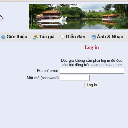
Giới thiệu
Tác giả
Diễn đàn
Ảnh & Nhạc
Log in
Độc giả không cần phải log in để đọc
các bài đăng trên saimonthidan.com
Địa chỉ email
Mật mã (password)