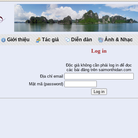
Giới thiệu
Tác giả
Diễn đàn
Ảnh & Nhạc
Log in
Độc giả không cần phải log in để đọc
các bài đăng trên saimonthidan.com
Địa chỉ email
Mật mã (password)