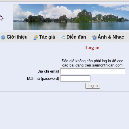
Giới thiệu
Tác giả
Diễn đàn
Ảnh & Nhạc
Log in
Độc giả không cần phải log in để đọc
các bài đăng trên saimonthidan.com
Địa chỉ email
Mật mã (password)