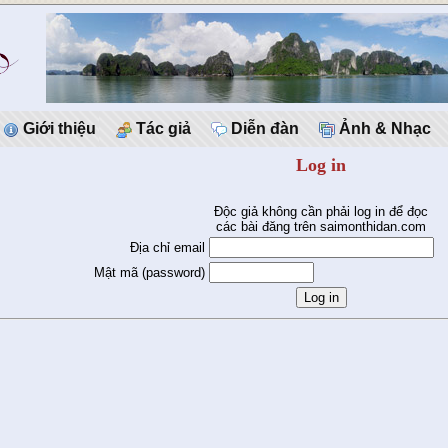
Giới thiệu
Tác giả
Diễn đàn
Ảnh & Nhạc
Log in
Độc giả không cần phải log in để đọc
các bài đăng trên saimonthidan.com
Địa chỉ email
Mật mã (password)