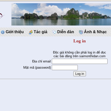
Giới thiệu
Tác giả
Diễn đàn
Ảnh & Nhạc
Log in
Độc giả không cần phải log in để đọc
các bài đăng trên saimonthidan.com
Địa chỉ email
Mật mã (password)