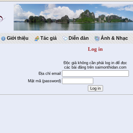
Giới thiệu
Tác giả
Diễn đàn
Ảnh & Nhạc
Log in
Độc giả không cần phải log in để đọc
các bài đăng trên saimonthidan.com
Địa chỉ email
Mật mã (password)