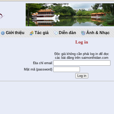
Giới thiệu
Tác giả
Diễn đàn
Ảnh & Nhạc
Log in
Độc giả không cần phải log in để đọc
các bài đăng trên saimonthidan.com
Địa chỉ email
Mật mã (password)