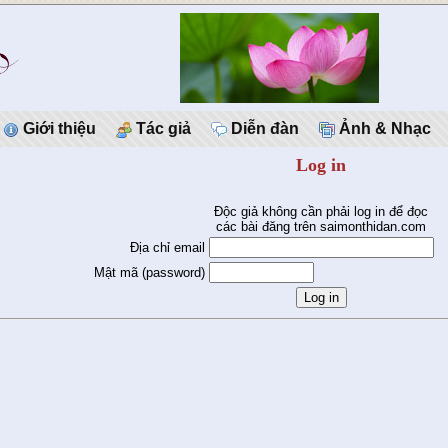
Giới thiệu
Tác giả
Diễn đàn
Ảnh & Nhạc
Log in
Độc giả không cần phải log in để đọc
các bài đăng trên saimonthidan.com
Địa chỉ email
Mật mã (password)