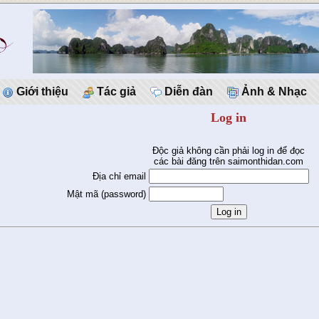
Giới thiệu
Tác giả
Diễn đàn
Ảnh & Nhạc
Log in
Độc giả không cần phải log in để đọc
các bài đăng trên saimonthidan.com
Địa chỉ email
Mật mã (password)