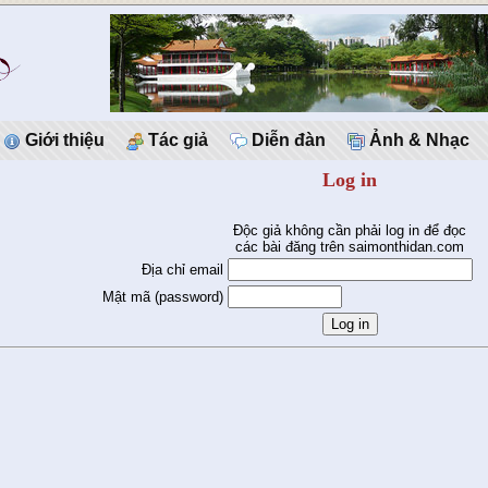
Giới thiệu
Tác giả
Diễn đàn
Ảnh & Nhạc
Log in
Độc giả không cần phải log in để đọc
các bài đăng trên saimonthidan.com
Địa chỉ email
Mật mã (password)