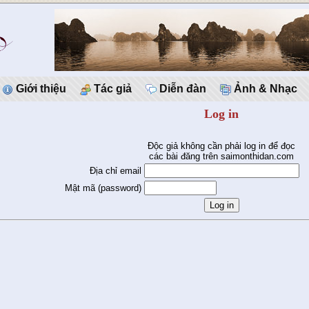
Giới thiệu
Tác giả
Diễn đàn
Ảnh & Nhạc
Log in
Độc giả không cần phải log in để đọc
các bài đăng trên saimonthidan.com
Địa chỉ email
Mật mã (password)