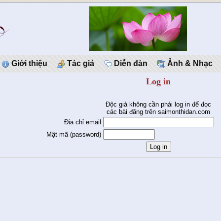
Giới thiệu
Tác giả
Diễn đàn
Ảnh & Nhạc
Log in
Độc giả không cần phải log in để đọc
các bài đăng trên saimonthidan.com
Địa chỉ email
Mật mã (password)