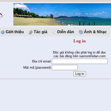
Giới thiệu
Tác giả
Diễn đàn
Ảnh & Nhạc
Log in
Độc giả không cần phải log in để đọc
các bài đăng trên saimonthidan.com
Địa chỉ email
Mật mã (password)