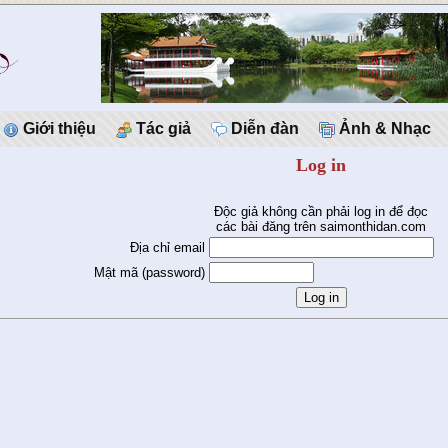
Giới thiệu
Tác giả
Diễn đàn
Ảnh & Nhạc
Log in
Độc giả không cần phải log in để đọc
các bài đăng trên saimonthidan.com
Địa chỉ email
Mật mã (password)