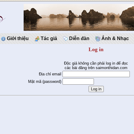
Giới thiệu
Tác giả
Diễn đàn
Ảnh & Nhạc
Log in
Độc giả không cần phải log in để đọc
các bài đăng trên saimonthidan.com
Địa chỉ email
Mật mã (password)