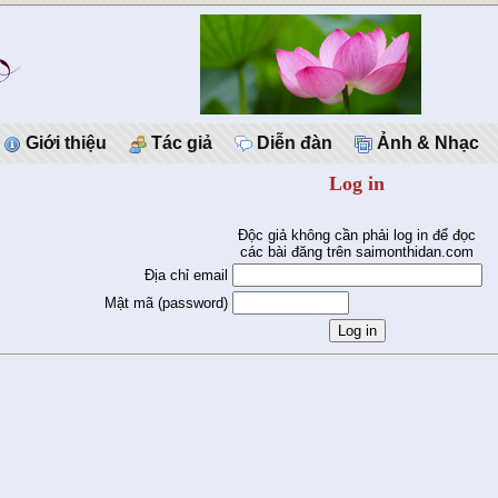
Giới thiệu
Tác giả
Diễn đàn
Ảnh & Nhạc
Log in
Độc giả không cần phải log in để đọc
các bài đăng trên saimonthidan.com
Địa chỉ email
Mật mã (password)