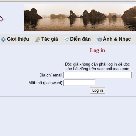
Giới thiệu
Tác giả
Diễn đàn
Ảnh & Nhạc
Log in
Độc giả không cần phải log in để đọc
các bài đăng trên saimonthidan.com
Địa chỉ email
Mật mã (password)