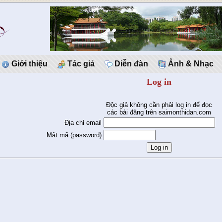
Giới thiệu
Tác giả
Diễn đàn
Ảnh & Nhạc
Log in
Độc giả không cần phải log in để đọc
các bài đăng trên saimonthidan.com
Địa chỉ email
Mật mã (password)