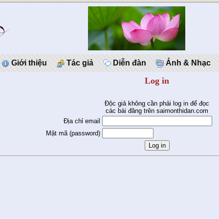
Giới thiệu
Tác giả
Diễn đàn
Ảnh & Nhạc
Log in
Độc giả không cần phải log in để đọc
các bài đăng trên saimonthidan.com
Địa chỉ email
Mật mã (password)