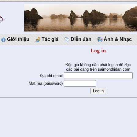
Giới thiệu
Tác giả
Diễn đàn
Ảnh & Nhạc
Log in
Độc giả không cần phải log in để đọc
các bài đăng trên saimonthidan.com
Địa chỉ email
Mật mã (password)