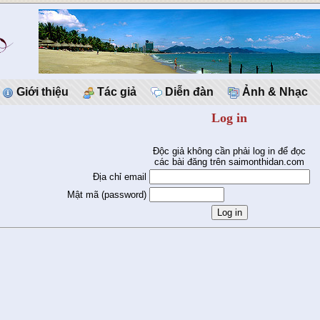
Giới thiệu
Tác giả
Diễn đàn
Ảnh & Nhạc
Log in
Độc giả không cần phải log in để đọc
các bài đăng trên saimonthidan.com
Địa chỉ email
Mật mã (password)