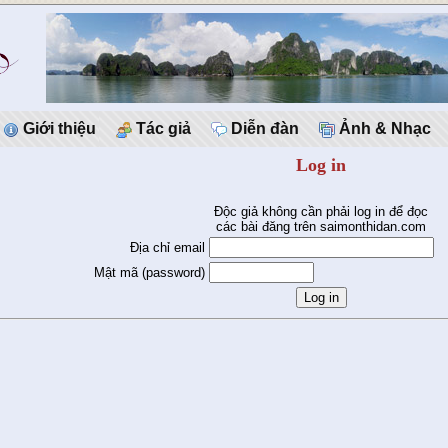
Giới thiệu
Tác giả
Diễn đàn
Ảnh & Nhạc
Log in
Độc giả không cần phải log in để đọc
các bài đăng trên saimonthidan.com
Địa chỉ email
Mật mã (password)